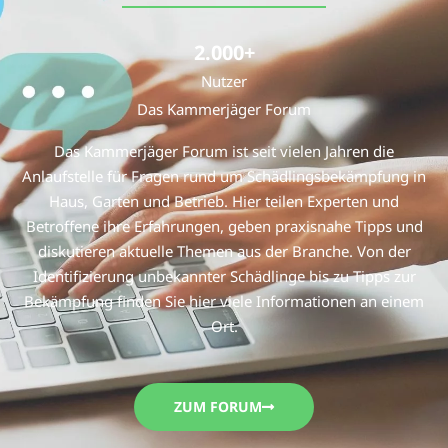
2.000
+
Nutzer
Das Kammerjäger Forum
Das Kammerjäger Forum ist seit vielen Jahren die
Anlaufstelle für Fragen rund um Schädlingsbekämpfung in
Haus, Garten und Betrieb. Hier teilen Experten und
Betroffene ihre Erfahrungen, geben praxisnahe Tipps und
diskutieren aktuelle Themen aus der Branche. Von der
Identifizierung unbekannter Schädlinge bis zu Tipps zur
Bekämpfung finden Sie hier viele Informationen an einem
Ort.
ZUM FORUM