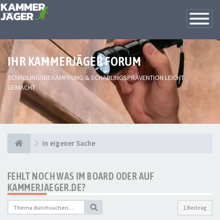
Toggle
Navigatio
IHR KAMMERJÄGER FORUM
SCHÄDLINGSBEKÄMPFUNG & SCHÄDLINGSPRÄVENTION LEICHT
GEMACHT
In eigener Sache
FEHLT NOCH WAS IM BOARD ODER AUF
KAMMERJAEGER.DE?
1 Beitrag