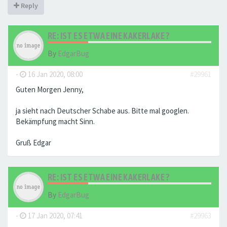
Reply
RE: IST ES ETWA EINE KAKERLAKE ?
By
EdgarBug
-
16 Jan 2020, 08:00
#29961
Guten Morgen Jenny,
ja sieht nach Deutscher Schabe aus. Bitte mal googlen.
Bekämpfung macht Sinn.
Gruß Edgar
RE: IST ES ETWA EINE KAKERLAKE ?
By
EdgarBug
-
17 Jan 2020, 07:41
#29963