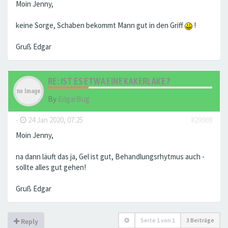
Moin Jenny,
keine Sorge, Schaben bekommt Mann gut in den Griff
!
Gruß Edgar
RE: IST ES ETWA EINE KAKERLAKE ?
By
EdgarBug
-
24 Jan 2020, 07:25
#29969
Moin Jenny,
na dann läuft das ja, Gel ist gut, Behandlungsrhytmus auch -
sollte alles gut gehen!
Gruß Edgar
Seite
1
von
1
3 Beiträge
Reply