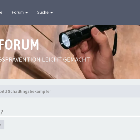
te
Forum
Suche
 FORUM
GSPRÄVENTION LEICHT GEMACHT
bild Schädlingsbekämpfer
R?
e