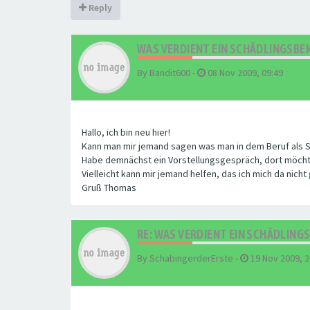
Reply
WAS VERDIENT EIN SCHÄDLINGSBE
By
Bandit600
-
08 Nov 2009, 09:49
Hallo, ich bin neu hier!
Kann man mir jemand sagen was man in dem Beruf als 
Habe demnächst ein Vorstellungsgespräch, dort möcht
Vielleicht kann mir jemand helfen, das ich mich da nich
Gruß Thomas
RE: WAS VERDIENT EIN SCHÄDLIN
By
SchabingerderErste
-
19 Nov 2009, 2