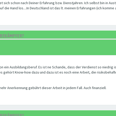
 sich schon nach Deiner Erfahrung bzw. Dienstjahren. Ich selbst bin in Austr
uf die Hand los....In Deutschland ist das lt. meinen Erfahrungen (ich komme
GSBEKÄMPFER?
n ein Ausbildungsberuf. Es ist ne Schande, dass der Verdienst so niedrig ist
s gehört Know-how dazu und dazu ist es noch eine Arbeit, die risikobehafte
mehr Anerkennung gebührt dieser Arbeit in jedem Fall. Auch finanziell.
GSBEKÄMPFER?