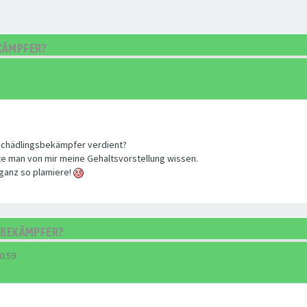
KÄMPFER?
Schädlingsbekämpfer verdient?
e man von mir meine Gehaltsvorstellung wissen.
t ganz so plamiere!
GSBEKÄMPFER?
0:59