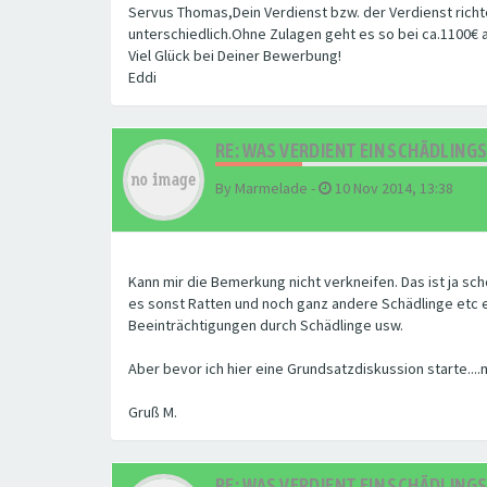
Servus Thomas,Dein Verdienst bzw. der Verdienst richtet
unterschiedlich.Ohne Zulagen geht es so bei ca.1100€ a
Viel Glück bei Deiner Bewerbung!
Eddi
RE: WAS VERDIENT EIN SCHÄDLIN
By
Marmelade
-
10 Nov 2014, 13:38
Kann mir die Bemerkung nicht verkneifen. Das ist ja scho
es sonst Ratten und noch ganz andere Schädlinge etc e
Beeinträchtigungen durch Schädlinge usw.
Aber bevor ich hier eine Grundsatzdiskussion starte....
Gruß M.
RE: WAS VERDIENT EIN SCHÄDLIN