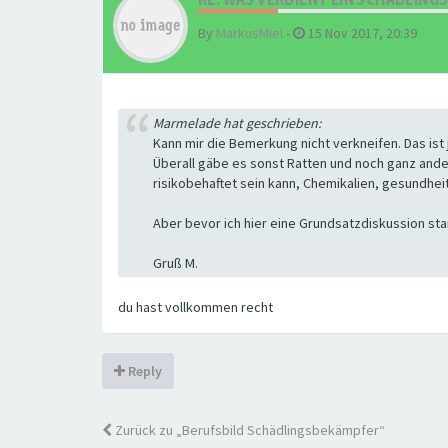
By
MarkusMiel
-
15 Nov 2017, 20:39
Marmelade hat geschrieben:
Kann mir die Bemerkung nicht verkneifen. Das ist j
Überall gäbe es sonst Ratten und noch ganz an
risikobehaftet sein kann, Chemikalien, gesundhei
Aber bevor ich hier eine Grundsatzdiskussion star
Gruß M.
du hast vollkommen recht
Reply
Zurück zu „Berufsbild Schädlingsbekämpfer“