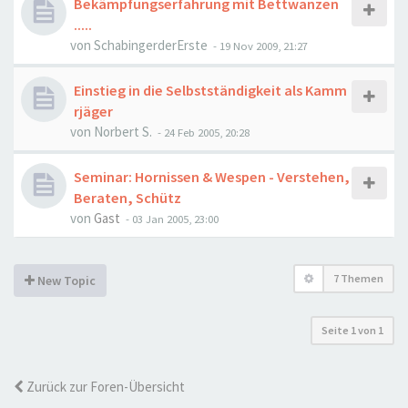
Bekämpfungserfahrung mit Bettwanzen
.....
von
SchabingerderErste
-
19 Nov 2009, 21:27
Einstieg in die Selbstständigkeit als Kamm
rjäger
von
Norbert S.
-
24 Feb 2005, 20:28
Seminar: Hornissen & Wespen - Verstehen,
Beraten, Schütz
von
Gast
-
03 Jan 2005, 23:00
7 Themen
New Topic
Seite
1
von
1
Zurück zur Foren-Übersicht