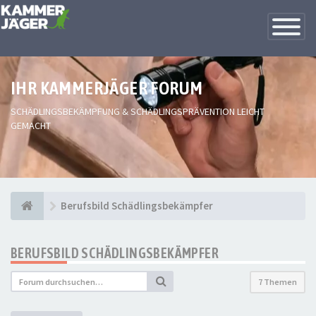
Toggle
Navigatio
IHR KAMMERJÄGER FORUM
SCHÄDLINGSBEKÄMPFUNG & SCHÄDLINGSPRÄVENTION LEICHT
GEMACHT
Berufsbild Schädlingsbekämpfer
BERUFSBILD SCHÄDLINGSBEKÄMPFER
7 Themen