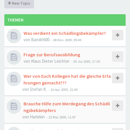
New Topic
THEMEN
Was verdient ein Schädlingsbekämpfer?
von
Bandit600
-
08 Nov 2009, 09:49
Frage zur Berufsausbildung
von
Klaus Dieter Leichter
-
03 Jul 2005, 17:59
Wer von Euch Kollegen hat die gleiche Erfa
hrungen gemacht???
von
Stefan K.
-
16 Apr 2005, 21:04
Brauche Hilfe zum Werdegang des Schädli
ngsbekämpfers
von
Harlekin
-
22 Mai 2006, 11:07