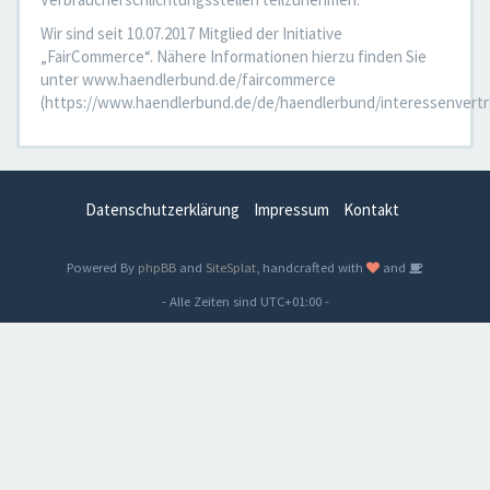
Wir sind seit 10.07.2017 Mitglied der Initiative
„FairCommerce“. Nähere Informationen hierzu finden Sie
unter www.haendlerbund.de/faircommerce
(https://www.haendlerbund.de/de/haendlerbund/interessenvertr
Datenschutzerklärung
Impressum
Kontakt
Powered By
phpBB
and
SiteSplat
, handcrafted with
and
- Alle Zeiten sind
UTC+01:00
-