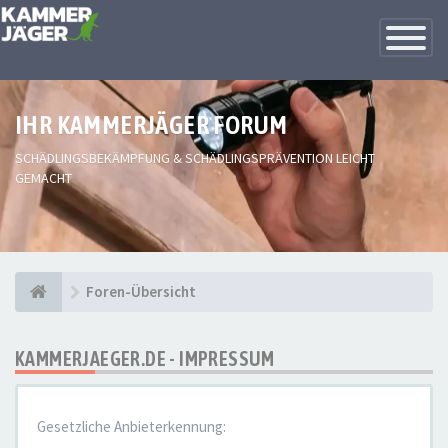
Toggle
Navigatio
IHR KAMMERJÄGER FORUM
SCHÄDLINGSBEKÄMPFUNG & SCHÄDLINGSPRÄVENTION LEICHT
GEMACHT
Foren-Übersicht
KAMMERJAEGER.DE - IMPRESSUM
Gesetzliche Anbieterkennung: