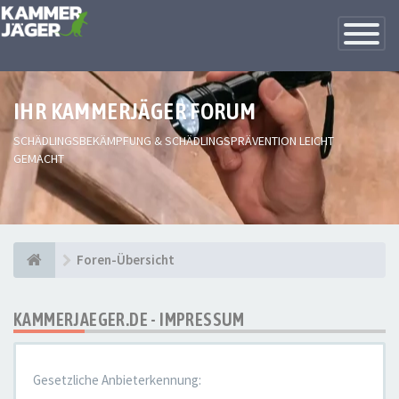
Toggle
Navigatio
IHR KAMMERJÄGER FORUM
SCHÄDLINGSBEKÄMPFUNG & SCHÄDLINGSPRÄVENTION LEICHT
GEMACHT
Foren-Übersicht
KAMMERJAEGER.DE - IMPRESSUM
Gesetzliche Anbieterkennung: