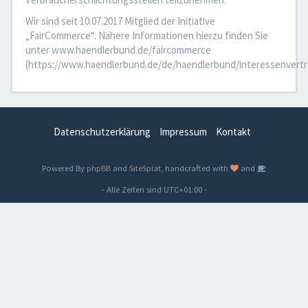
Wir sind seit 10.07.2017 Mitglied der Initiative
„FairCommerce“. Nähere Informationen hierzu finden Sie
unter www.haendlerbund.de/faircommerce
(https://www.haendlerbund.de/de/haendlerbund/interessenvertr
Datenschutzerklärung
Impressum
Kontakt
Powered By
phpBB
and
SiteSplat
, handcrafted with
and
- Alle Zeiten sind
UTC+01:00
-