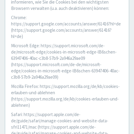
informieren, wie Sie die Cookies bei den wichtigsten
Browsern verwalten (u.a. auch deaktivieren) können:
Chrome:
https://support.google.com/accounts/answer/61416?hl=de
(https://support.google.com/accounts/answer/61416?
hl=de)
Microsoft Edge: https://support.microsoft.com/de-
de/microsoft-edge/cookies-in-microsoft-edge-lB6schen-
63947406-40ac-c3b8-57b9-2a946a29ae09
(https://support.microsoft.com/de-de/microsoft-
edge/cookies-in-microsoft-edge-lB6schen-63947406-40ac-
c3b8-57b9-2a946a29ae09)
Mozilla Firefox: https://support.mozilla.org/de/kb/cookies-
erlauben-und-ablehnen
(https://support.mozilla.org/de/kb/cookies-erlauben-und-
ablehnen)
Safari: https://support.apple.com/de-
de/guide/safari/manage-cookies-and-website-data-
sfri11471/mac (https://support.apple.com/de-
de/guide/safari/manage-cookies-and-website-data-