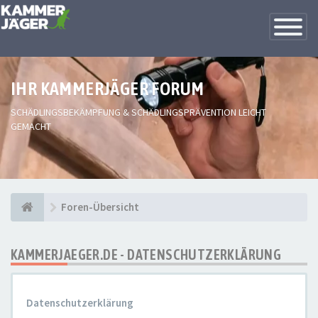
Toggle
Navigatio
IHR KAMMERJÄGER FORUM
SCHÄDLINGSBEKÄMPFUNG & SCHÄDLINGSPRÄVENTION LEICHT
GEMACHT
Foren-Übersicht
KAMMERJAEGER.DE - DATENSCHUTZERKLÄRUNG
Datenschutzerklärung