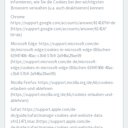
informieren, wie Sie die Cookies bei den wichtigsten
Browsern verwalten (u.a. auch deaktivieren) können:
Chrome:
https://support.google.com/accounts/answer/61416?hl=de
(https://support.google.com/accounts/answer/61416?
hl=de)
Microsoft Edge: https://support.microsoft.com/de-
de/microsoft-edge/cookies-in-microsoft-edge-lB6schen-
63947406-40ac-c3b8-57b9-2a946a29ae09
(https://support.microsoft.com/de-de/microsoft-
edge/cookies-in-microsoft-edge-lB6schen-63947406-40ac-
c3b8-57b9-2a946a29ae09)
Mozilla Firefox: https://support.mozilla.org/de/kb/cookies-
erlauben-und-ablehnen
(https://support.mozilla.org/de/kb/cookies-erlauben-und-
ablehnen)
Safari: https://support.apple.com/de-
de/guide/safari/manage-cookies-and-website-data-
sfri11471/mac (https://support.apple.com/de-
de/guide/safari/manage-cookies-and-website-data-