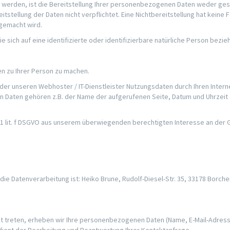
rden, ist die Bereitstellung Ihrer personenbezogenen Daten weder geset
itstellung der Daten nicht verpflichtet. Eine Nichtbereitstellung hat keine 
gemacht wird.
sich auf eine identifizierte oder identifizierbare natürliche Person bezie
n zu Ihrer Person zu machen.
der unseren Webhoster / IT-Dienstleister Nutzungsdaten durch Ihren Interne
n Daten gehören z.B. der Name der aufgerufenen Seite, Datum und Uhrzeit 
s. 1 lit. f DSGVO aus unserem überwiegenden berechtigten Interesse an der
 die Datenverarbeitung ist: Heiko Brune, Rudolf-Diesel-Str. 35, 33178 Borc
takt treten, erheben wir Ihre personenbezogenen Daten (Name, E-Mail-Adress