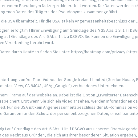
unter einem Pseudonym Nutzerprofile erstellt werden. Die Daten werden ni
nbezogenen Daten des Trägers des Pseudonyms zusammengeführt.
ie die USA übermittelt. Für die USA ist kein Angemessenheitsbeschluss de
n erfolgt mit Ihrer Einwilligung auf Grundlage des § 25 Abs. 1 S. 1 TTDSG i.V
g auf Grundlage des Art. 6 Abs. 1 lit. a DSGVO. Sie können die Einwilligung
ten Verarbeitung berührt wird.
 Daten durch HeatMap finden Sie unter: https://heatmap.com/privacy (http
nbettung von YouTube-Videos der Google Ireland Limited (Gordon House, Bar
Mountain View, CA 94043, USA; „Google“) verbundenes Unternehmen.
 einem iFrame auf der Website an. Dabei ist die Option „Erweiterter Datens
speichert. Erst wenn Sie sich ein Video ansehen, werden Informationen da
elt. Für die USA ist kein Angemessenheitsbeschluss der EU-Kommission vor
e Garantien für den Schutz der personenbezogenen Daten, einsehbar unte
lgt auf Grundlage des Art. 6 Abs. 1 lit. f DSGVO aus unserem überwiegend
n das Recht aus Gründen, die sich aus Ihrer besonderen Situation ergeben,