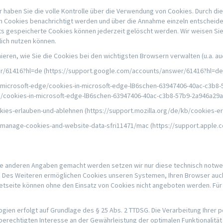
haben Sie die volle Kontrolle über die Verwendung von Cookies. Durch die
n Cookies benachrichtigt werden und über die Annahme einzeln entscheid
ts gespeicherte Cookies können jederzeit gelöscht werden. Wir weisen Sie
lich nutzen können.
ieren, wie Sie die Cookies bei den wichtigsten Browsern verwalten (u.a. au
r/61416?hl=de (https://support.google.com/accounts/answer/61416?hl=de
e/microsoft-edge/cookies-in-microsoft-edge-lB6schen-63947406-40ac-c3b8
e/cookies-in-microsoft-edge-lB6schen-63947406-40ac-c3b8-57b9-2a946a29
ookies-erlauben-und-ablehnen (https://support.mozilla.org/de/kb/cookies-e
ri/manage-cookies-and-website-data-sfri11471/mac (https://support.apple
ne anderen Angaben gemacht werden setzen wir nur diese technisch notw
en. Des Weiteren ermöglichen Cookies unseren Systemen, Ihren Browser au
netseite können ohne den Einsatz von Cookies nicht angeboten werden. Für 
ogien erfolgt auf Grundlage des § 25 Abs. 2 TTDSG. Die Verarbeitung Ihre
 berechtigten Interesse an der Gewährleistung der optimalen Funktionalitä