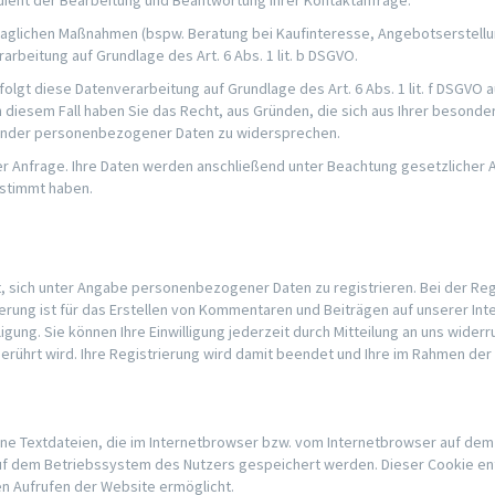
dient der Bearbeitung und Beantwortung Ihrer Kontaktanfrage.
glichen Maßnahmen (bspw. Beratung bei Kaufinteresse, Angebotserstellung
arbeitung auf Grundlage des Art. 6 Abs. 1 lit. b DSGVO.
olgt diese Datenverarbeitung auf Grundlage des Art. 6 Abs. 1 lit. f DSGV
 diesem Fall haben Sie das Recht, aus Gründen, die sich aus Ihrer besondere
ffender personenbezogener Daten zu widersprechen.
hrer Anfrage. Ihre Daten werden anschließend unter Beachtung gesetzlicher
stimmt haben.
it, sich unter Angabe personenbezogener Daten zu registrieren. Bei der R
rung ist für das Erstellen von Kommentaren und Beiträgen auf unserer Inter
illigung. Sie können Ihre Einwilligung jederzeit durch Mitteilung an uns wid
 berührt wird. Ihre Registrierung wird damit beendet und Ihre im Rahmen d
ine Textdateien, die im Internetbrowser bzw. vom Internetbrowser auf d
 auf dem Betriebssystem des Nutzers gespeichert werden. Dieser Cookie ent
en Aufrufen der Website ermöglicht.