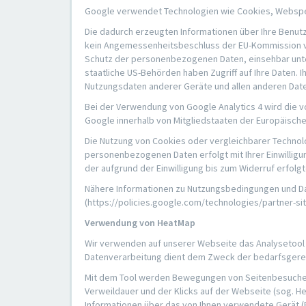
Google verwendet Technologien wie Cookies, Webspeic
Die dadurch erzeugten Informationen über Ihre Benutz
kein Angemessenheitsbeschluss der EU-Kommission vor
Schutz der personenbezogenen Daten, einsehbar unter
staatliche US-Behörden haben Zugriff auf Ihre Daten. 
Nutzungsdaten anderer Geräte und allen anderen Daten
Bei der Verwendung von Google Analytics 4 wird die v
Google innerhalb von Mitgliedstaaten der Europäisch
Die Nutzung von Cookies oder vergleichbarer Technologie
personenbezogenen Daten erfolgt mit Ihrer Einwilligun
der aufgrund der Einwilligung bis zum Widerruf erfolg
Nähere Informationen zu Nutzungsbedingungen und Dat
(https://policies.google.com/technologies/partner-si
Verwendung von HeatMap
Wir verwenden auf unserer Webseite das Analysetool 
Datenverarbeitung dient dem Zweck der bedarfsgere
Mit dem Tool werden Bewegungen von Seitenbesuchern
Verweildauer und der Klicks auf der Webseite (sog. H
Informationen über das von Ihnen verwendete Gerät 