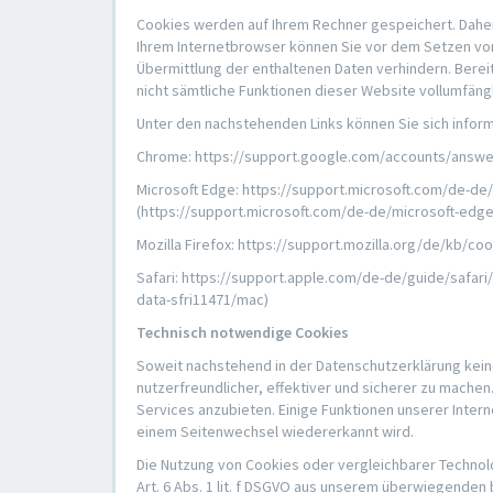
Cookies werden auf Ihrem Rechner gespeichert. Daher 
Ihrem Internetbrowser können Sie vor dem Setzen vo
Übermittlung der enthaltenen Daten verhindern. Berei
nicht sämtliche Funktionen dieser Website vollumfäng
Unter den nachstehenden Links können Sie sich inform
Chrome: https://support.google.com/accounts/answe
Microsoft Edge: https://support.microsoft.com/de-d
(https://support.microsoft.com/de-de/microsoft-edg
Mozilla Firefox: https://support.mozilla.org/de/kb/c
Safari: https://support.apple.com/de-de/guide/safa
data-sfri11471/mac)
Technisch notwendige Cookies
Soweit nachstehend in der Datenschutzerklärung kei
nutzerfreundlicher, effektiver und sicherer zu mach
Services anzubieten. Einige Funktionen unserer Inter
einem Seitenwechsel wiedererkannt wird.
Die Nutzung von Cookies oder vergleichbarer Technol
Art. 6 Abs. 1 lit. f DSGVO aus unserem überwiegenden