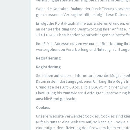
Verfügung gestellten Umfang. Die Datenverarbeitung 
Wenn die Kontaktaufnahme der Durchführung vorvertra
geschlossenen Vertrag betrifft, erfolgt diese Datenver
Erfolgt die Kontaktaufnahme aus anderen Gründen, erf
an der Bearbeitung und Beantwortung Ihrer Anfrage. In
1 lit. f DSGVO beruhenden Verarbeitungen Sie betre
Ihre E-Mail-Adresse nutzen wir nur zur Bearbeitung I
weitergehenden Verarbeitung und Nutzung nicht zuge
Registrierung
Registrierung
Sie haben auf unserer Internetpräsenz die Möglichke
Daten in dem dort angegebenen Umfang. Ihre Registrie
Grundlage des Art. 6 Abs. 1 lit. a DSGVO mit Ihrer Einw
Einwilligung bis zum Widerruf erfolgten Verarbeitung
anschließend gelöscht.
Cookies
Unsere Website verwendet Cookies. Cookies sind kle
Ruft ein Nutzer eine Website auf, so kann ein Cookie
eindeutige Identifizierung des Browsers beim erneut