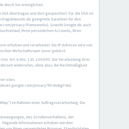
te durch Sie ermöglichen.
 USA übertragen und dort gespeichert. Für die USA ist
tragsklauseln als geeignete Garantien für den
le.com/privacy/frameworks). Sowohl Google als auch
Suchverlauf, Ihren persönlichen Accounts, Ihren
orm erhoben und verarbeitet. Die IP-Adresse wird von
ischen Wirtschaftsraum zuvor gekürzt.
.m. Art. 6 Abs. 1 lit. a DSGVO. Die Verarbeitung Ihrer
 jederzeit widerrufen, ohne dass die Rechtmäßigkeit
ner-sites
policies.google.com/privacy?hl=de&gl=de).
tMap“) im Rahmen einer Auftragsverarbeitung. Die
usbewegungen, des Scrollenverhaltens, der
a. folgende Informationen erhoben werden:
 den von Ihnen verwendeten Browser, Standortdaten