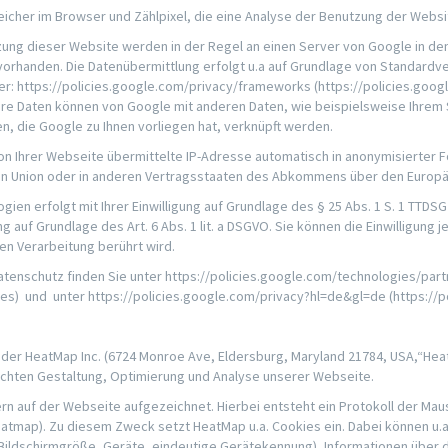
her im Browser und Zählpixel, die eine Analyse der Benutzung der Websi
ung dieser Website werden in der Regel an einen Server von Google in den
handen. Die Datenübermittlung erfolgt u.a auf Grundlage von Standardver
: https://policies.google.com/privacy/frameworks (https://policies.goog
Ihre Daten können von Google mit anderen Daten, wie beispielsweise Ihrem 
, die Google zu Ihnen vorliegen hat, verknüpft werden.
on Ihrer Webseite übermittelte IP-Adresse automatisch in anonymisierter F
en Union oder in anderen Vertragsstaaten des Abkommens über den Europä
n erfolgt mit Ihrer Einwilligung auf Grundlage des § 25 Abs. 1 S. 1 TTDSG i.V
g auf Grundlage des Art. 6 Abs. 1 lit. a DSGVO. Sie können die Einwilligung
ten Verarbeitung berührt wird.
enschutz finden Sie unter https://policies.google.com/technologies/part
tes) und unter https://policies.google.com/privacy?hl=de&gl=de (https://
der HeatMap Inc. (6724 Monroe Ave, Eldersburg, Maryland 21784, USA,“Hea
chten Gestaltung, Optimierung und Analyse unserer Webseite.
 auf der Webseite aufgezeichnet. Hierbei entsteht ein Protokoll der Ma
eatmap). Zu diesem Zweck setzt HeatMap u.a. Cookies ein. Dabei können u.
(Bildschirmgröße, Geräte, eindeutige Gerätekennung), Informationen über