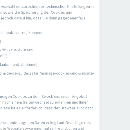
 Auswahl entsprechender technischer Einstellungen in
en sowie die Speicherung der Cookies und
 jedoch darauf hin, dass Sie dann gegebenenfalls
ch deaktivieren) können:
)
-57b9-2a946a29ae09
ae09)
rlauben-und-ablehnen)
.com/de-de/guide/safari/manage-cookies-and-website-
endigen Cookies zu dem Zweck ein, unser Angebot
ch nach einem Seitenwechsel zu erkennen und Ihnen
diese ist es erforderlich, dass der Browser auch nach
r personenbezogenen Daten erfolgt auf Grundlage des
t der Website sowie einer nutzerfreundlichen und