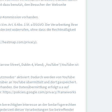
cht dazu benutzt, den Besucher der Webseite
r EU-Kommission vorhanden.
.m. Art. 6 Abs. 1 lit. a DSGVO. Die Verarbeitung Ihrer
 jederzeit widerrufen, ohne dass die Rechtmäßigkeit
s://heatmap.com/privacy).
row Street, Dublin 4, Irland; „YouTube“).YouTube ist
chutzmodus“ aktiviert. Dadurch werden von YouTube
rüber an YouTube übermittelt und dort gespeichert.
handen. Die Datenübermittlung erfolgt u.a auf
r: https://policies.google.com/privacy/frameworks
en berechtigten Interesse an der bedarfsgerechten
 jederzeit dieser Verarbeitungen Sie betreffender