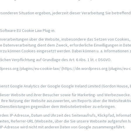
 besonderen Situation ergeben, jederzeit dieser Verarbeitung Sie betreff
oftware EU Cookie Law Plug-in.
atenverarbeitungen über die Website, insbesondere das Setzen von Cookies, 
Die Datenverarbeitung dient dem Zweck, erforderliche Einwilligungen in D
ierzu können Cookies eingesetzt werden. Dabei können u. a. Informationen z
lichen Verpflichtung auf Grundlage des Art. 6 Abs. 1 lit. c DSGVO.
rdpress.org/plugins/eu-cookie-law/ (https://de.wordpress.org/plugins/eu-c
st Google Analytics der Google Google Ireland Limited (Gordon House, Bar
ieser Website und ihrer Besucher sowie für Marketing- und Werbezwecke. 
Ihre Nutzung der Website auszuwerten, um Reports über die Websiteaktiv
Dienstleistungen gegenüber dem Websitebetreiber zu erbringen.
rden: IP-Adresse, Datum und Uhrzeit des Seitenaufrufs, Klickpfad, Inform
iten, Referrer-URL (Webseite, über die Sie unsere Webseite aufgerufen ha
 IP-Adresse wird nicht mit anderen Daten von Google zusammengeführt.