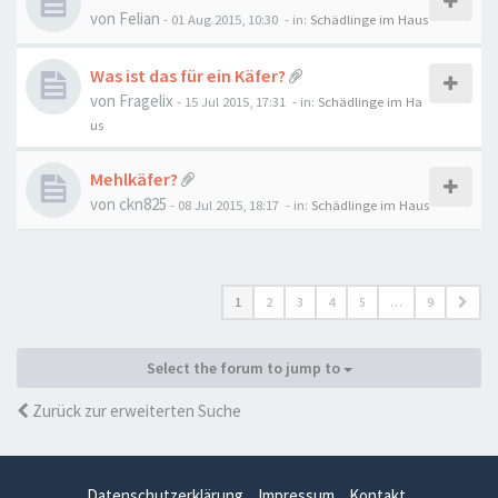
von
Felian
-
01 Aug 2015, 10:30
- in:
Schädlinge im Haus
Was ist das für ein Käfer?
von
Fragelix
-
15 Jul 2015, 17:31
- in:
Schädlinge im Ha
us
Mehlkäfer?
von
ckn825
-
08 Jul 2015, 18:17
- in:
Schädlinge im Haus
1
2
3
4
5
…
9
Select the forum to jump to
Zurück zur erweiterten Suche
Datenschutzerklärung
Impressum
Kontakt