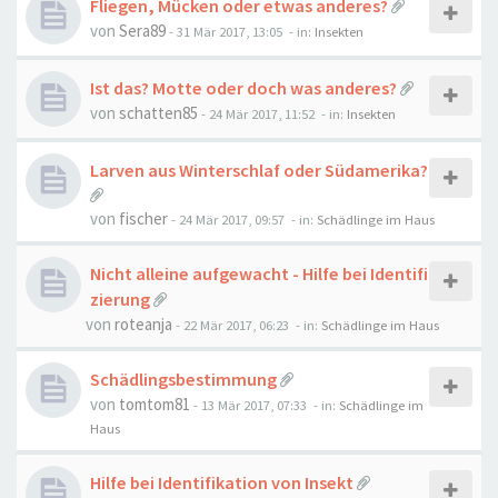
Fliegen, Mücken oder etwas anderes?
von
Sera89
-
31 Mär 2017, 13:05
- in:
Insekten
Ist das? Motte oder doch was anderes?
von
schatten85
-
24 Mär 2017, 11:52
- in:
Insekten
Larven aus Winterschlaf oder Südamerika?
von
fischer
-
24 Mär 2017, 09:57
- in:
Schädlinge im Haus
Nicht alleine aufgewacht - Hilfe bei Identifi
zierung
von
roteanja
-
22 Mär 2017, 06:23
- in:
Schädlinge im Haus
Schädlingsbestimmung
von
tomtom81
-
13 Mär 2017, 07:33
- in:
Schädlinge im
Haus
Hilfe bei Identifikation von Insekt