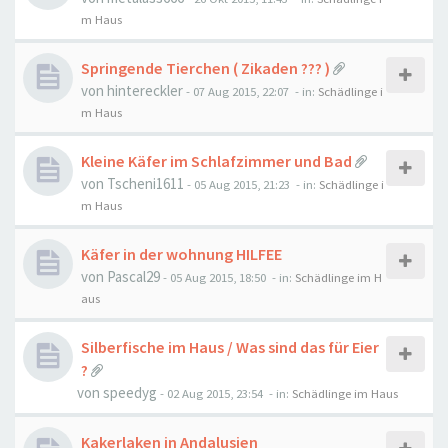
m Haus
Springende Tierchen ( Zikaden ??? )
von
hintereckler
-
07 Aug 2015, 22:07
- in:
Schädlinge i
m Haus
Kleine Käfer im Schlafzimmer und Bad
von
Tscheni1611
-
05 Aug 2015, 21:23
- in:
Schädlinge i
m Haus
Käfer in der wohnung HILFEE
von
Pascal29
-
05 Aug 2015, 18:50
- in:
Schädlinge im H
aus
Silberfische im Haus / Was sind das für Eier
?
von
speedyg
-
02 Aug 2015, 23:54
- in:
Schädlinge im Haus
Kakerlaken in Andalusien