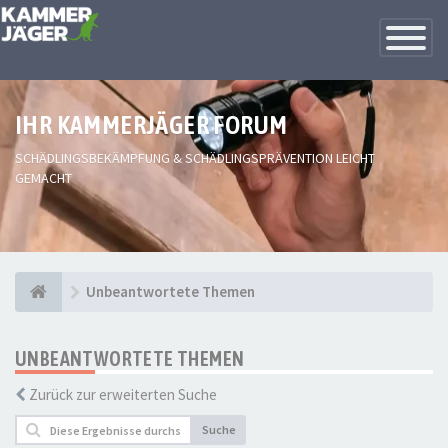
Toggle
Navigatio
IHR KAMMERJÄGER FORUM
SCHÄDLINGSBEKÄMPFUNG & SCHÄDLINGSPRÄVENTION LEICHT
GEMACHT
Unbeantwortete Themen
UNBEANTWORTETE THEMEN
Zurück zur erweiterten Suche
Suche