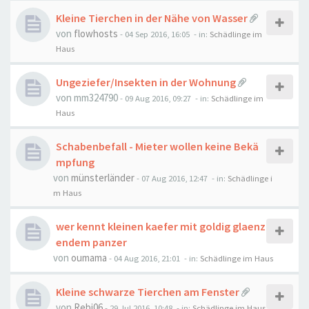
Kleine Tierchen in der Nähe von Wasser
von
flowhosts
-
04 Sep 2016, 16:05
- in:
Schädlinge im
Haus
Ungeziefer/Insekten in der Wohnung
von
mm324790
-
09 Aug 2016, 09:27
- in:
Schädlinge im
Haus
Schabenbefall - Mieter wollen keine Bekä
mpfung
von
münsterländer
-
07 Aug 2016, 12:47
- in:
Schädlinge i
m Haus
wer kennt kleinen kaefer mit goldig glaenz
endem panzer
von
oumama
-
04 Aug 2016, 21:01
- in:
Schädlinge im Haus
Kleine schwarze Tierchen am Fenster
von
Rebi06
-
29 Jul 2016, 10:48
- in:
Schädlinge im Haus