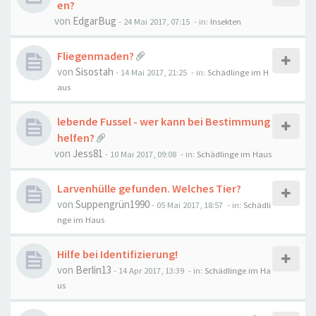
en?
von
EdgarBug
-
24 Mai 2017, 07:15
- in:
Insekten
Fliegenmaden?
von
Sisostah
-
14 Mai 2017, 21:25
- in:
Schädlinge im H
aus
lebende Fussel - wer kann bei Bestimmung
helfen?
von
Jess81
-
10 Mai 2017, 09:08
- in:
Schädlinge im Haus
Larvenhülle gefunden. Welches Tier?
von
Suppengrün1990
-
05 Mai 2017, 18:57
- in:
Schädli
nge im Haus
Hilfe bei Identifizierung!
von
Berlin13
-
14 Apr 2017, 13:39
- in:
Schädlinge im Ha
us