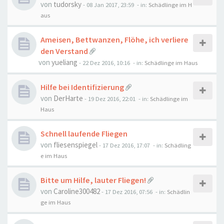
von
tudorsky
-
08 Jan 2017, 23:59
- in:
Schädlinge im H
aus
Ameisen, Bettwanzen, Flöhe, ich verliere
den Verstand
von
yueliang
-
22 Dez 2016, 10:16
- in:
Schädlinge im Haus
Hilfe bei Identifizierung
von
DerHarte
-
19 Dez 2016, 22:01
- in:
Schädlinge im
Haus
Schnell laufende Fliegen
von
fliesenspiegel
-
17 Dez 2016, 17:07
- in:
Schädling
e im Haus
Bitte um Hilfe, lauter Fliegen!
von
Caroline300482
-
17 Dez 2016, 07:56
- in:
Schädlin
ge im Haus