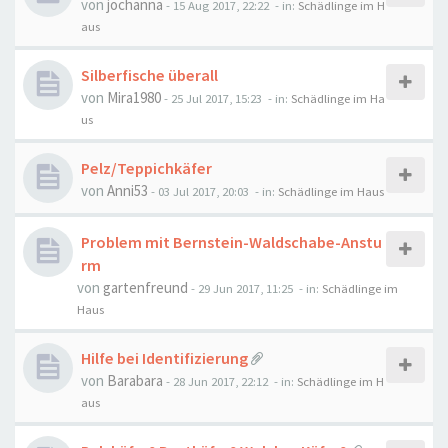
von
jochanna
-
15 Aug 2017, 22:22
- in:
Schädlinge im H
aus
Silberfische überall
von
Mira1980
-
25 Jul 2017, 15:23
- in:
Schädlinge im Ha
us
Pelz/Teppichkäfer
von
Anni53
-
03 Jul 2017, 20:03
- in:
Schädlinge im Haus
Problem mit Bernstein-Waldschabe-Anstu
rm
von
gartenfreund
-
29 Jun 2017, 11:25
- in:
Schädlinge im
Haus
Hilfe bei Identifizierung
von
Barabara
-
28 Jun 2017, 22:12
- in:
Schädlinge im H
aus