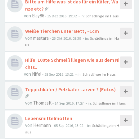
Bitte um Hilfe was ist das für ein Käfer, Wa
nze etc?
von
Elay86
-
15 Dez 2016, 19:32
- in:
Schädlinge im Haus
Weiße Tierchen unter Bett, ~1cm
von
mastara
-
26 Okt 2016, 03:39
- in:
Schädlinge im Ha
us
Hilfe! 100te Schmeißfliegen wie aus dem Ni
chts..
von
Nifel
-
28 Sep 2016, 13:21
- in:
Schädlinge im Haus
Teppichkäfer / Pelzkäfer Larven ? (Fotos)
von
ThomasK
-
14 Sep 2016, 17:27
- in:
Schädlinge im Haus
Lebensmittelmotten
von
Hermann
-
05 Sep 2016, 13:02
- in:
Schädlinge im H
aus