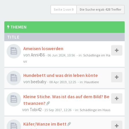
Seite
1
von
9
Die Suche ergab 428 Treffer
THEMEN
TITLE
Ameisen loswerden
von
Anni456
-
06 Jun 2024, 10:56
- in:
Schädlinge im Ha
us
Hundebett und was drin leben könte
von
beebaby
-
08 Apr 2019, 12:25
- in:
Haustiere
Kleine Stiche. Was ist das auf dem Bild? Be
ttwanzen?
von
Tobi42
-
15 Sep 2017, 12:26
- in:
Schädlinge im Haus
Käfer/Wanze im Bett