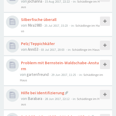
von
jochanna
-
15 Aug 2017, 22:22
- in:
Schädlinge im H
aus
Silberfische überall
von
Mira1980
-
25 Jul 2017, 15:23
- in:
Schädlinge im Ha
us
Pelz/Teppichkäfer
von
Anni53
-
03 Jul 2017, 20:03
- in:
Schädlinge im Haus
Problem mit Bernstein-Waldschabe-Anstu
rm
von
gartenfreund
-
29 Jun 2017, 11:25
- in:
Schädlinge im
Haus
Hilfe bei Identifizierung
von
Barabara
-
28 Jun 2017, 22:12
- in:
Schädlinge im H
aus