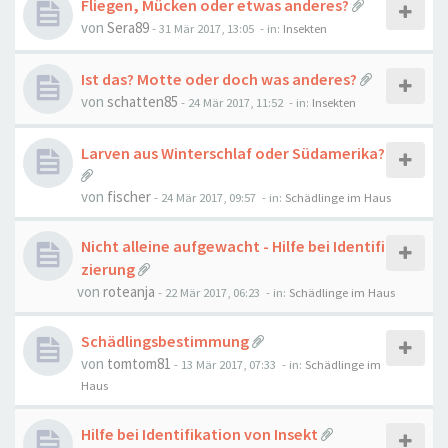
Fliegen, Mücken oder etwas anderes?
von
Sera89
-
31 Mär 2017, 13:05
- in:
Insekten
Ist das? Motte oder doch was anderes?
von
schatten85
-
24 Mär 2017, 11:52
- in:
Insekten
Larven aus Winterschlaf oder Südamerika?
von
fischer
-
24 Mär 2017, 09:57
- in:
Schädlinge im Haus
Nicht alleine aufgewacht - Hilfe bei Identifi
zierung
von
roteanja
-
22 Mär 2017, 06:23
- in:
Schädlinge im Haus
Schädlingsbestimmung
von
tomtom81
-
13 Mär 2017, 07:33
- in:
Schädlinge im
Haus
Hilfe bei Identifikation von Insekt