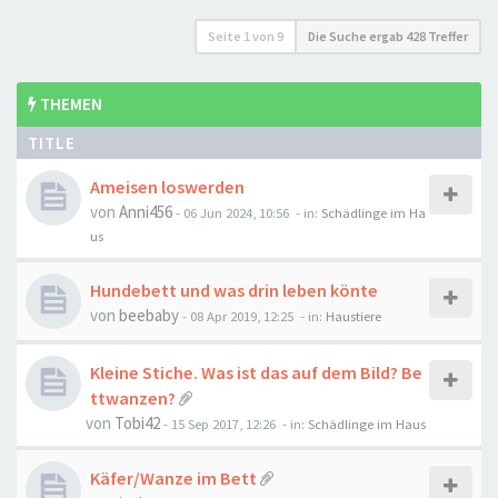
Seite
1
von
9
Die Suche ergab 428 Treffer
THEMEN
TITLE
Ameisen loswerden
von
Anni456
-
06 Jun 2024, 10:56
- in:
Schädlinge im Ha
us
Hundebett und was drin leben könte
von
beebaby
-
08 Apr 2019, 12:25
- in:
Haustiere
Kleine Stiche. Was ist das auf dem Bild? Be
ttwanzen?
von
Tobi42
-
15 Sep 2017, 12:26
- in:
Schädlinge im Haus
Käfer/Wanze im Bett