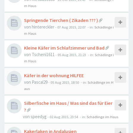
m Haus
Springende Tierchen ( Zikaden ??? )
von
hintereckler
-
07 Aug 2015, 22:07
- in:
Schädlinge i
m Haus
Kleine Käfer im Schlafzimmer und Bad
von
Tscheni1611
-
05 Aug 2015, 21:23
- in:
Schädlinge i
m Haus
Käfer in der wohnung HILFEE
von
Pascal29
-
05 Aug 2015, 18:50
- in:
Schädlinge im H
aus
Silberfische im Haus / Was sind das für Eier
?
von
speedyg
-
02 Aug 2015, 23:54
- in:
Schädlinge im Haus
Kakerlaken in Andalusien