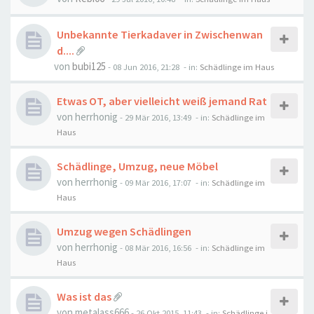
Unbekannte Tierkadaver in Zwischenwan
d....
von
bubi125
-
08 Jun 2016, 21:28
- in:
Schädlinge im Haus
Etwas OT, aber vielleicht weiß jemand Rat
von
herrhonig
-
29 Mär 2016, 13:49
- in:
Schädlinge im
Haus
Schädlinge, Umzug, neue Möbel
von
herrhonig
-
09 Mär 2016, 17:07
- in:
Schädlinge im
Haus
Umzug wegen Schädlingen
von
herrhonig
-
08 Mär 2016, 16:56
- in:
Schädlinge im
Haus
Was ist das
von
metalass666
-
26 Okt 2015, 11:43
- in:
Schädlinge i