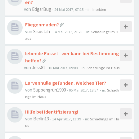
en?
von
EdgarBug
-
24 Mai 2017, 07:15
- in:
Insekten
Fliegenmaden?
von
Sisostah
-
14 Mai 2017, 21:25
- in:
Schädlinge im H
aus
lebende Fussel - wer kann bei Bestimmung
helfen?
von
Jess81
-
10 Mai 2017, 09:08
- in:
Schädlinge im Haus
Larvenhülle gefunden. Welches Tier?
von
Suppengrün1990
-
05 Mai 2017, 18:57
- in:
Schädli
nge im Haus
Hilfe bei Identifizierung!
von
Berlin13
-
14 Apr 2017, 13:39
- in:
Schädlinge im Ha
us