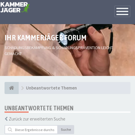
Toggle
Navigatio
IHR KAMMERJÄGER FORUM
SCHÄDLINGSBEKÄMPFUNG & SCHÄDLINGSPRÄVENTION LEICHT
GEMACHT
Unbeantwortete Themen
UNBEANTWORTETE THEMEN
Zurück zur erweiterten Suche
Suche