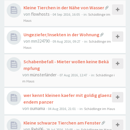
Kleine Tierchen in der Nähe von Wasser
von
flowhosts
-
04 Sep 2016, 16:05
- in:
Schädlinge im
Haus
Ungeziefer/Insekten in der Wohnung
von
mm324790
-
09 Aug 2016, 09:27
- in:
Schädlinge im
Haus
Schabenbefall - Mieter wollen keine Bekä
mpfung
von
münsterländer
-
07 Aug 2016, 12:47
- in:
Schädlinge i
m Haus
wer kennt kleinen kaefer mit goldig glaenz
endem panzer
von
oumama
-
04 Aug 2016, 21:01
- in:
Schädlinge im Haus
Kleine schwarze Tierchen am Fenster
von
Rebi06
-
29 Jul 2016, 10:48
- in:
Schädlinge im Haus