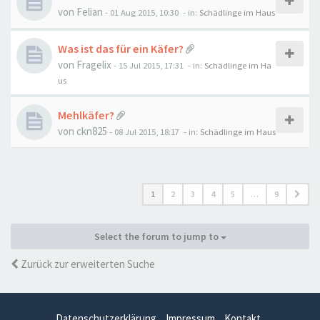
von
Felian
-
01 Aug 2015, 10:30
- in:
Schädlinge im Haus
Was ist das für ein Käfer?
von
Fragelix
-
15 Jul 2015, 17:31
- in:
Schädlinge im Ha
us
Mehlkäfer?
von
ckn825
-
08 Jul 2015, 18:17
- in:
Schädlinge im Haus
1
2
3
4
5
…
9
Select the forum to jump to
Zurück zur erweiterten Suche
Datenschutzerklärung
Impressum
Kontakt