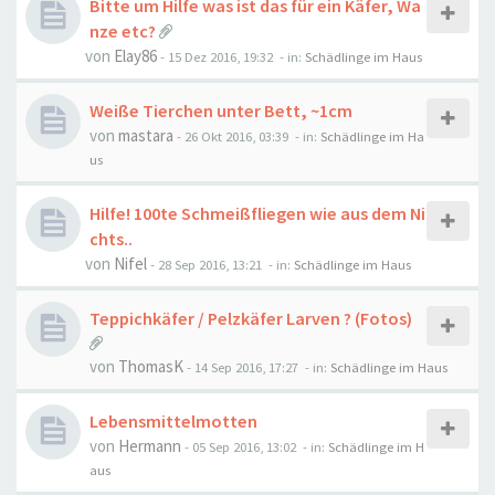
Bitte um Hilfe was ist das für ein Käfer, Wa
nze etc?
von
Elay86
-
15 Dez 2016, 19:32
- in:
Schädlinge im Haus
Weiße Tierchen unter Bett, ~1cm
von
mastara
-
26 Okt 2016, 03:39
- in:
Schädlinge im Ha
us
Hilfe! 100te Schmeißfliegen wie aus dem Ni
chts..
von
Nifel
-
28 Sep 2016, 13:21
- in:
Schädlinge im Haus
Teppichkäfer / Pelzkäfer Larven ? (Fotos)
von
ThomasK
-
14 Sep 2016, 17:27
- in:
Schädlinge im Haus
Lebensmittelmotten
von
Hermann
-
05 Sep 2016, 13:02
- in:
Schädlinge im H
aus