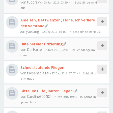
von
tudorsky
-
08 Jan 2017, 23:59
- in:
Schädlinge im H
aus
Ameisen, Bettwanzen, Flöhe, ich verliere
den Verstand
von
yueliang
-
22 Dez 2016, 10:16
- in:
Schädlinge im Haus
Hilfe bei Identifizierung
von
DerHarte
-
19 Dez 2016, 22:01
- in:
Schädlinge im
Haus
Schnell laufende Fliegen
von
fliesenspiegel
-
17 Dez 2016, 17:07
- in:
Schädling
e im Haus
Bitte um Hilfe, lauter Fliegen!
von
Caroline300482
-
17 Dez 2016, 07:56
- in:
Schädlin
ge im Haus