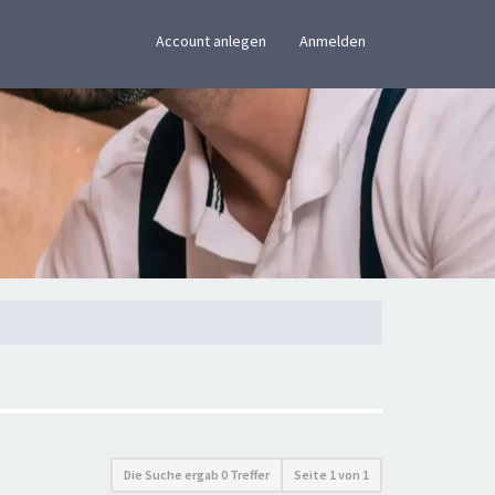
×
Account anlegen
Anmelden
Die Suche ergab 0 Treffer
Seite
1
von
1