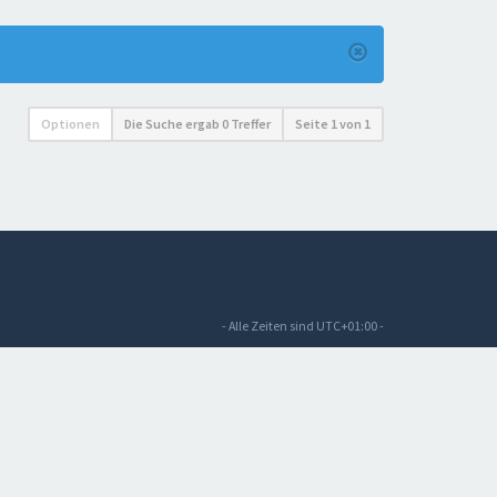
Optionen
Die Suche ergab 0 Treffer
Seite
1
von
1
- Alle Zeiten sind
UTC+01:00
-