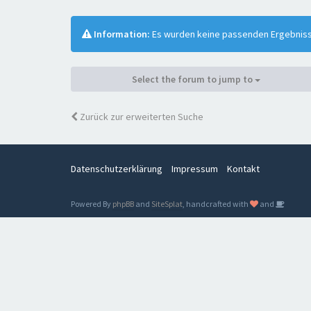
Information:
Es wurden keine passenden Ergebnis
Select the forum to jump to
Zurück zur erweiterten Suche
Datenschutzerklärung
Impressum
Kontakt
Powered By
phpBB
and
SiteSplat
, handcrafted with
and