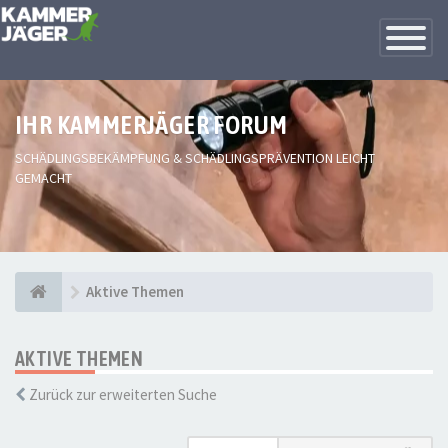
Toggle
Navigatio
IHR KAMMERJÄGER FORUM
SCHÄDLINGSBEKÄMPFUNG & SCHÄDLINGSPRÄVENTION LEICHT
GEMACHT
Aktive Themen
AKTIVE THEMEN
Zurück zur erweiterten Suche