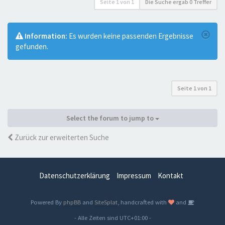
Seite
1
von
1
Die Suche ergab 0 Treffer
Information:
Es wurden keine passenden Ergebnisse
gefunden.
Seite
1
von
1
Select the forum to jump to
Zurück zur erweiterten Suche
Datenschutzerklärung
Impressum
Kontakt
Powered By
phpBB
and
SiteSplat
, handcrafted with
and
- Alle Zeiten sind
UTC+01:00
-