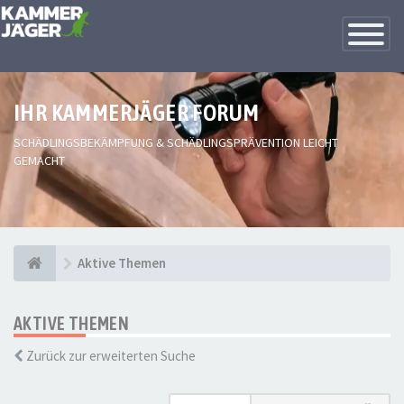
Toggle
Navigatio
IHR KAMMERJÄGER FORUM
SCHÄDLINGSBEKÄMPFUNG & SCHÄDLINGSPRÄVENTION LEICHT
GEMACHT
Aktive Themen
AKTIVE THEMEN
Zurück zur erweiterten Suche