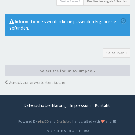
Seite
1
von
1
Die Suche ergab 0 Treffer
Information:
Es wurden keine passenden Ergebnisse
gefunden.
Seite
1
von
1
Select the forum to jump to
Zurück zur erweiterten Suche
Datenschutzerklärung
Impressum
Kontakt
Powered By
phpBB
and
SiteSplat
, handcrafted with
and
- Alle Zeiten sind
UTC+01:00
-