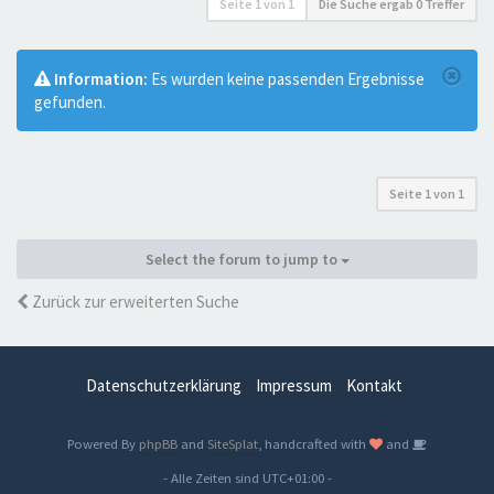
Seite
1
von
1
Die Suche ergab 0 Treffer
Information:
Es wurden keine passenden Ergebnisse
gefunden.
Seite
1
von
1
Select the forum to jump to
Zurück zur erweiterten Suche
Datenschutzerklärung
Impressum
Kontakt
Powered By
phpBB
and
SiteSplat
, handcrafted with
and
- Alle Zeiten sind
UTC+01:00
-