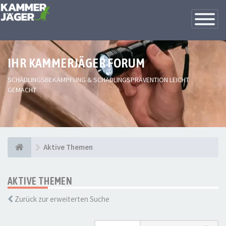
Toggle
Navigatio
IHR KAMMERJÄGER FORUM
SCHÄDLINGSBEKÄMPFUNG & SCHÄDLINGSPRÄVENTION LEICHT
GEMACHT
Aktive Themen
AKTIVE THEMEN
Zurück zur erweiterten Suche