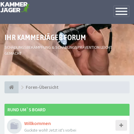
Toggle
Navigatio
IHR KAMMERJÄGER FORUM
SCHÄDLINGSBEKÄMPFUNG & SCHÄDLINGSPRÄVENTION LEICHT
GEMACHT
Foren-Übersicht
RUND UM`S BOARD
Willkommen
Guckste wohl! Jetzt ist's vorbei