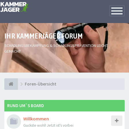
Toggle
Navigatio
IHR KAMMERJÄGER FORUM
SCHÄDLINGSBEKÄMPFUNG & SCHÄDLINGSPRÄVENTION LEICHT
GEMACHT
Foren-Übersicht
RUND UM`S BOARD
Willkommen
Guckste wohl! Jetzt ist's vorbei