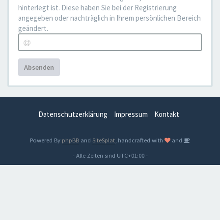
hinterlegt ist. Diese haben Sie bei der Registrierung
angegeben oder nachträglich in Ihrem persönlichen Bereich
geändert.
Absenden
Datenschutzerklärung
Impressum
Kontakt
Powered By
phpBB
and
SiteSplat
, handcrafted with
and
- Alle Zeiten sind
UTC+01:00
-