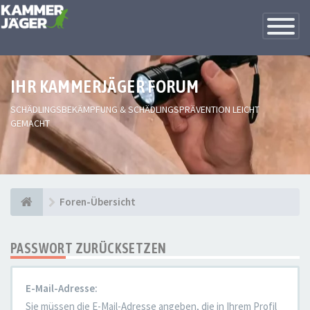
Toggle
Navigatio
IHR KAMMERJÄGER FORUM
SCHÄDLINGSBEKÄMPFUNG & SCHÄDLINGSPRÄVENTION LEICHT
GEMACHT
Foren-Übersicht
PASSWORT ZURÜCKSETZEN
E-Mail-Adresse:
Sie müssen die E-Mail-Adresse angeben, die in Ihrem Profil