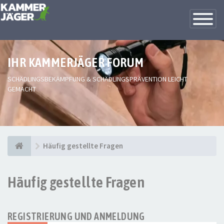
Toggle
Navigatio
IHR KAMMERJÄGER FORUM
SCHÄDLINGSBEKÄMPFUNG & SCHÄDLINGSPRÄVENTION LEICHT
GEMACHT
Häufig gestellte Fragen
Häufig gestellte Fragen
REGISTRIERUNG UND ANMELDUNG