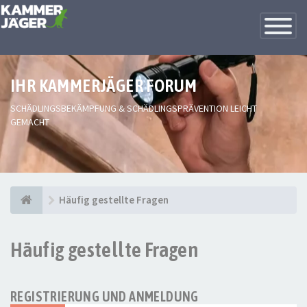
Toggle
Navigatio
IHR KAMMERJÄGER FORUM
SCHÄDLINGSBEKÄMPFUNG & SCHÄDLINGSPRÄVENTION LEICHT
GEMACHT
Häufig gestellte Fragen
Häufig gestellte Fragen
REGISTRIERUNG UND ANMELDUNG