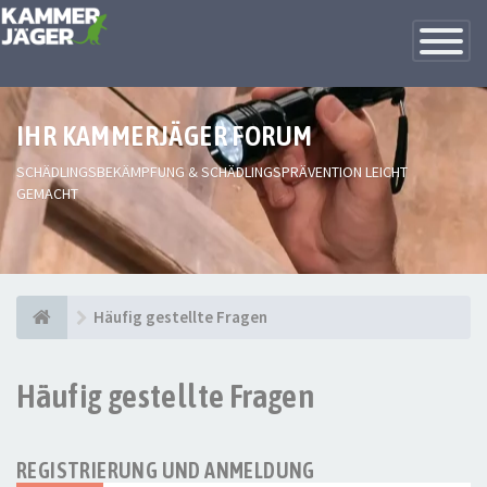
Toggle
Navigatio
IHR KAMMERJÄGER FORUM
SCHÄDLINGSBEKÄMPFUNG & SCHÄDLINGSPRÄVENTION LEICHT
GEMACHT
Häufig gestellte Fragen
Häufig gestellte Fragen
REGISTRIERUNG UND ANMELDUNG