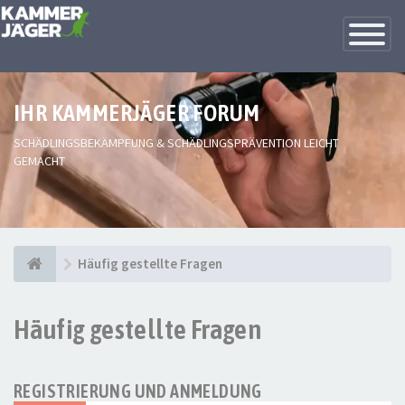
Toggle
Navigatio
IHR KAMMERJÄGER FORUM
SCHÄDLINGSBEKÄMPFUNG & SCHÄDLINGSPRÄVENTION LEICHT
GEMACHT
Häufig gestellte Fragen
Häufig gestellte Fragen
REGISTRIERUNG UND ANMELDUNG