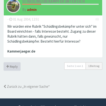
SCHÄDLINGSBEKÄMPFER UNTER SICH
By
admin
-
01 Aug 2004, 12:51
#8
Wir würden eine Rubrik "Schädlingsbekämpfer unter sich" im
Board einrichten - falls Interesse besteht. Zugang zu dieser
Rubrik hätten dann, falls gewünscht, nur
Schädlingsbekämpfer. Besteht hierfür Interesse?
Kammerjaeger.de
Seite
1
von
1
1 Beitrag
Reply
Zurück zu „In eigener Sache“