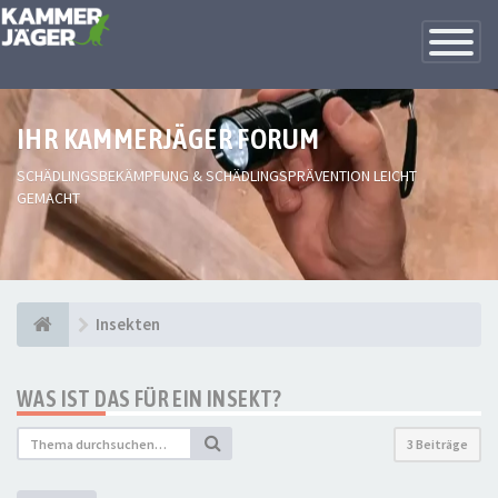
Toggle
Navigatio
IHR KAMMERJÄGER FORUM
SCHÄDLINGSBEKÄMPFUNG & SCHÄDLINGSPRÄVENTION LEICHT
GEMACHT
Insekten
WAS IST DAS FÜR EIN INSEKT?
3 Beiträge