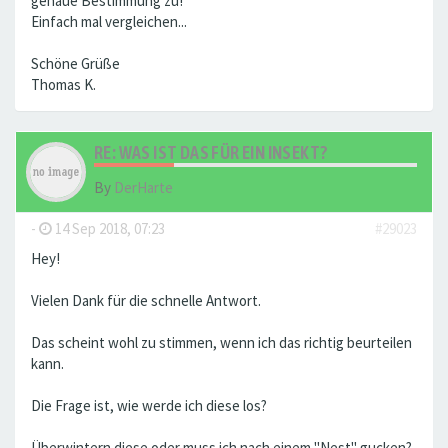
genaue Bestimmung zu!
Einfach mal vergleichen...
Schöne Grüße
Thomas K.
RE: WAS IST DAS FÜR EIN INSEKT?
By
DerHarte
-
14 Sep 2018, 07:23
#29023
Hey!
Vielen Dank für die schnelle Antwort.
Das scheint wohl zu stimmen, wenn ich das richtig beurteilen
kann.
Die Frage ist, wie werde ich diese los?
Überwintern diese oder muss ich nach einem "Nest" gucken?