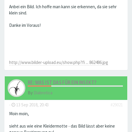
Anbei ein Bild. Ich hoffe man kann sie erkennen, da sie sehr
klein sind.
Danke im Voraus!
http://www.bilder-upload.eu/show.php?fi ... 862486.jpg
RE: WAS IST DAS FÜR EIN INSEKT?
By
Diabrotica
-
13 Sep 2018, 20:43
#29021
Moin moin,
sieht aus wie eine Kleidermotte - das Bild lässt aber keine