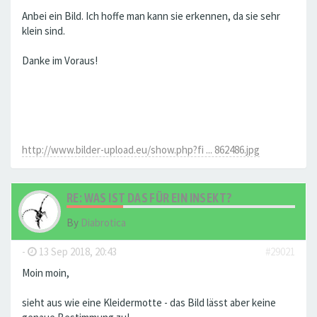
Anbei ein Bild. Ich hoffe man kann sie erkennen, da sie sehr
klein sind.
Danke im Voraus!
http://www.bilder-upload.eu/show.php?fi ... 862486.jpg
RE: WAS IST DAS FÜR EIN INSEKT?
By
Diabrotica
-
13 Sep 2018, 20:43
#29021
Moin moin,
sieht aus wie eine Kleidermotte - das Bild lässt aber keine