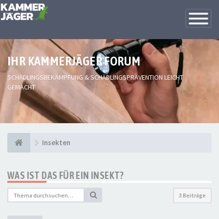
Toggle
Navigatio
IHR KAMMERJÄGER FORUM
SCHÄDLINGSBEKÄMPFUNG & SCHÄDLINGSPRÄVENTION LEICHT
GEMACHT
Insekten
WAS IST DAS FÜR EIN INSEKT?
3 Beiträge