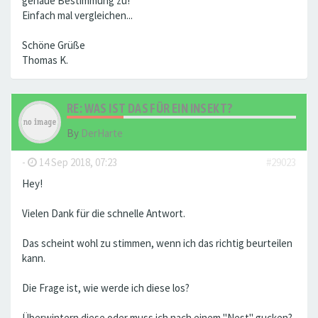
genaue Bestimmung zu!
Einfach mal vergleichen...
Schöne Grüße
Thomas K.
RE: WAS IST DAS FÜR EIN INSEKT?
By
DerHarte
-
14 Sep 2018, 07:23
#29023
Hey!
Vielen Dank für die schnelle Antwort.
Das scheint wohl zu stimmen, wenn ich das richtig beurteilen
kann.
Die Frage ist, wie werde ich diese los?
Überwintern diese oder muss ich nach einem "Nest" gucken?