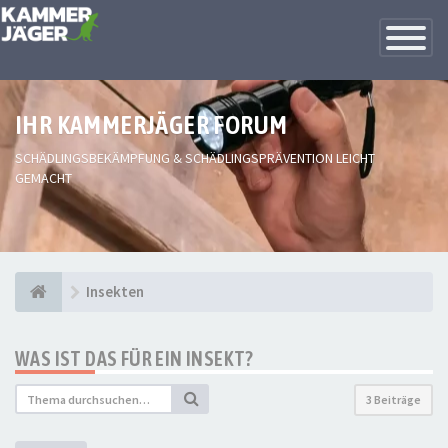
Toggle
Navigatio
IHR KAMMERJÄGER FORUM
SCHÄDLINGSBEKÄMPFUNG & SCHÄDLINGSPRÄVENTION LEICHT
GEMACHT
Insekten
WAS IST DAS FÜR EIN INSEKT?
3 Beiträge