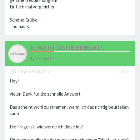
genaue Bestimmung zu!
Einfach mal vergleichen...
Schöne Grüße
Thomas K.
RE: WAS IST DAS FÜR EIN INSEKT?
By
DerHarte
-
14 Sep 2018, 07:23
#29023
Hey!
Vielen Dank für die schnelle Antwort.
Das scheint wohl zu stimmen, wenn ich das richtig beurteilen
kann.
Die Frage ist, wie werde ich diese los?
Überwintern diese oder muss ich nach einem "Nest" gucken?