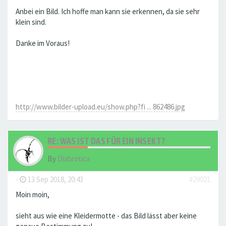
Anbei ein Bild. Ich hoffe man kann sie erkennen, da sie sehr
klein sind.
Danke im Voraus!
http://www.bilder-upload.eu/show.php?fi ... 862486.jpg
RE: WAS IST DAS FÜR EIN INSEKT?
By
Diabrotica
-
13 Sep 2018, 20:43
#29021
Moin moin,
sieht aus wie eine Kleidermotte - das Bild lässt aber keine