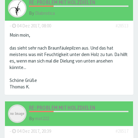
RE: PROBLEM MIT HOLZDIELEN
By
Diabrotica
-
04 Dez 2017, 08:00
#28513
Moin moin,
das sieht sehr nach Braunfäulepilzen aus. Und das hat
meistens was mit Feuchtigkeit unter dem Holz zu tun. Da hilft
es, wenn man sich mal die Dielung von unten ansehen
könnte...
Schöne Grüße
Thomas K.
RE: PROBLEM MIT HOLZDIELEN
By
mat222
-
04 Dez 2017, 20:39
#28517