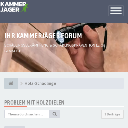
Toggle
Navigatio
IHR KAMMERJÄGER FORUM
SCHÄDLINGSBEKÄMPFUNG & SCHÄDLINGSPRÄVENTION LEICHT
GEMACHT
Holz-Schädlinge
PROBLEM MIT HOLZDIELEN
3 Beiträge