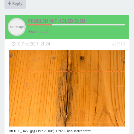
Reply
PROBLEM MIT HOLZDIELEN
By
mat222
-
03 Dez 2017, 21:24
#28512
DSC_3455.jpg (192.25 KiB) 179206 mal betrachtet