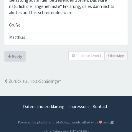
Belastung auf an den betreffenden Stellen. Das wäre
natürlich die "angenehmste" Erklärung, da es dann nichts
akutes und fortschreitendes wäre.
Grüße
Matthias
Seite
1
von
1
3 Beiträge
Reply
Zurück zu „Holz-Schädlinge“
Datenschutzerklärung
Impressum
Kontakt
Powered By
phpBB
and
SiteSplat
, handcrafted with
and
- Alle Zeiten sind
UTC+01:00
-