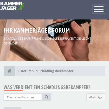
Toggle
Navigatio
IHR KAMMERJÄGER FORUM
SCHÄDLINGSBEKÄMPFUNG & SCHÄDLINGSPRÄVENTION LEICHT
GEMACHT
Berufsbild Schädlingsbekämpfer
WAS VERDIENT EIN SCHÄDLINGSBEKÄMPFER?
4 Beiträge