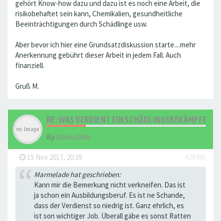
gehört Know-how dazu und dazu ist es noch eine Arbeit, die
risikobehaftet sein kann, Chemikalien, gesundheitliche
Beeinträchtigungen durch Schädlinge usw.
Aber bevor ich hier eine Grundsatzdiskussion starte....mehr
Anerkennung gebührt dieser Arbeit in jedem Fall. Auch
finanziell.
Gruß M.
RE: WAS VERDIENT EIN SCHÄDLINGSBEKÄMPFER?
By
MarkusMiel
-
15 Nov 2017, 20:39
#28491
Marmelade hat geschrieben:
Kann mir die Bemerkung nicht verkneifen. Das ist
ja schon ein Ausbildungsberuf. Es ist ne Schande,
dass der Verdienst so niedrig ist. Ganz ehrlich, es
ist son wichtiger Job. Überall gäbe es sonst Ratten