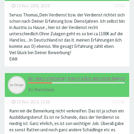
-
19 Nov 2009, 20:59
#3968
Servus Thomas,Dein Verdienst bzw. der Verdienst richtet sich
schon nach Deiner Erfahrung bzw. Dienstjahren. Ich selbst bin
in Austria zu Hause , hier ist der Verdienst recht
unterschiedlich.Ohne Zulagen geht es so bei ca.1100€ auf die
Hand los....In Deutschland ist das lt. meinen Erfahrungen (ich
komme aus D) ebenso. Wie gesagt Erfahrung zählt eben.
Viel Glück bei Deiner Bewerbung!
Eddi
RE: WAS VERDIENT EIN SCHÄDLINGSBEKÄMPFER?
By
Marmelade
-
10 Nov 2014, 13:38
#27105
Kann mir die Bemerkung nicht verkneifen. Das ist ja schon ein
Ausbildungsberuf. Es ist ne Schande, dass der Verdienst so
niedrig ist. Ganz ehrlich, es ist son wichtiger Job. Überall gäbe
es sonst Ratten und noch ganz andere Schädlinge etc es