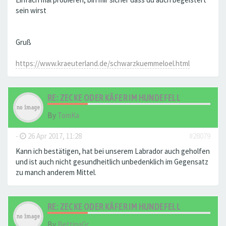
sein wirst
Gruß
https://www.kraeuterland.de/schwarzkuemmeloel.html
RE: ZECKE ODER KÄFER IM HUNDEFELL
By
TomKa
-
26 Apr 2017, 11:28
#28079
Kann ich bestätigen, hat bei unserem Labrador auch geholfen
und ist auch nicht gesundheitlich unbedenklich im Gegensatz
zu manch anderem Mittel.
RE: ZECKE ODER KÄFER IM HUNDEFELL
By
BettinaGr