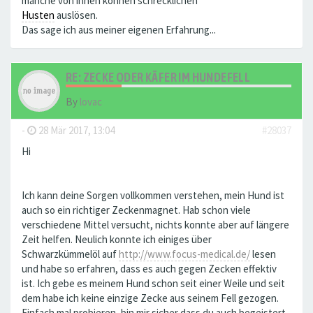
manche von ihnen können schrecklichen
Husten
auslösen.
Das sage ich aus meiner eigenen Erfahrung...
RE: ZECKE ODER KÄFER IM HUNDEFELL
By
lovac
-
28 Mär 2017, 13:04
#28037
Hi
Ich kann deine Sorgen vollkommen verstehen, mein Hund ist
auch so ein richtiger Zeckenmagnet. Hab schon viele
verschiedene Mittel versucht, nichts konnte aber auf längere
Zeit helfen. Neulich konnte ich einiges über
Schwarzkümmelöl auf
http://www.focus-medical.de/
lesen
und habe so erfahren, dass es auch gegen Zecken effektiv
ist. Ich gebe es meinem Hund schon seit einer Weile und seit
dem habe ich keine einzige Zecke aus seinem Fell gezogen.
Einfach mal probieren, bin mir sicher dass du auch begeistert