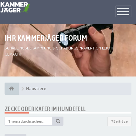
Toggle
Navigatio
IHR KAMMERJÄGER FORUM
SCHÄDLINGSBEKÄMPFUNG & SCHÄDLINGSPRÄVENTION LEICHT
GEMACHT
Haustiere
ZECKE ODER KÄFER IM HUNDEFELL
7 Beiträge