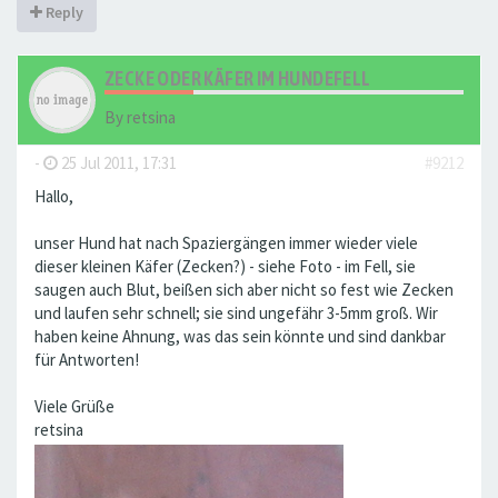
Reply
ZECKE ODER KÄFER IM HUNDEFELL
By
retsina
-
25 Jul 2011, 17:31
#9212
Hallo,
unser Hund hat nach Spaziergängen immer wieder viele
dieser kleinen Käfer (Zecken?) - siehe Foto - im Fell, sie
saugen auch Blut, beißen sich aber nicht so fest wie Zecken
und laufen sehr schnell; sie sind ungefähr 3-5mm groß. Wir
haben keine Ahnung, was das sein könnte und sind dankbar
für Antworten!
Viele Grüße
retsina