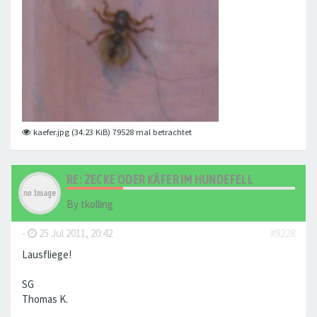
kaefer.jpg (34.23 KiB) 79528 mal betrachtet
RE: ZECKE ODER KÄFER IM HUNDEFELL
By
tkolling
-
25 Jul 2011, 20:42
#9228
Lausfliege!
SG
Thomas K.