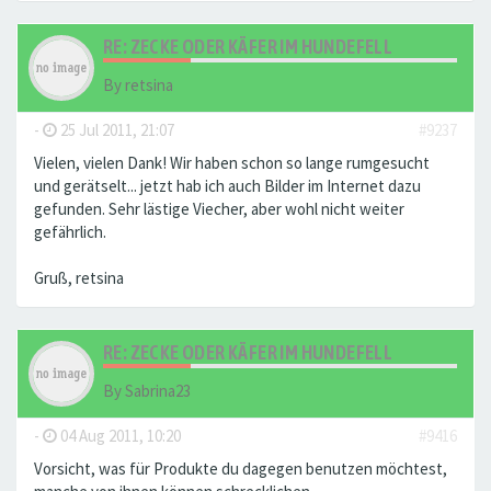
RE: ZECKE ODER KÄFER IM HUNDEFELL
By
retsina
-
25 Jul 2011, 21:07
#9237
Vielen, vielen Dank! Wir haben schon so lange rumgesucht
und gerätselt... jetzt hab ich auch Bilder im Internet dazu
gefunden. Sehr lästige Viecher, aber wohl nicht weiter
gefährlich.
Gruß, retsina
RE: ZECKE ODER KÄFER IM HUNDEFELL
By
Sabrina23
-
04 Aug 2011, 10:20
#9416
Vorsicht, was für Produkte du dagegen benutzen möchtest,