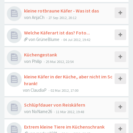
kleine rotbraune Käfer - Was ist das
von
AnjaCh
-
27 Sep 2012, 20:12
Welche Käferart ist das? Foto...
von
GrüneBlume
-
04 Jul 2012, 19:42
Küchengestank
von
Philip
-
25 Mai 2012, 22:54
kleine Käfer in der Küche, aber nicht im Sc
hrank!
von
ClaudiaP
-
02 Mai 2012, 17:00
Schlüpfdauer von Reiskäfern
von
NoName26
-
11 Mär 2012, 19:48
Extrem kleine Tiere im Küchenschrank