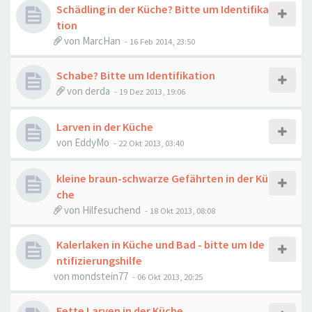
Schädling in der Küche? Bitte um Identifika
tion
von
MarcHan
-
16 Feb 2014, 23:50
Schabe? Bitte um Identifikation
von
derda
-
19 Dez 2013, 19:06
Larven in der Küche
von
EddyMo
-
22 Okt 2013, 03:40
kleine braun-schwarze Gefährten in der Kü
che
von
Hilfesuchend
-
18 Okt 2013, 08:08
Kalerlaken in Küche und Bad - bitte um Ide
ntifizierungshilfe
von
mondstein77
-
06 Okt 2013, 20:25
Fette Larven in der Küche