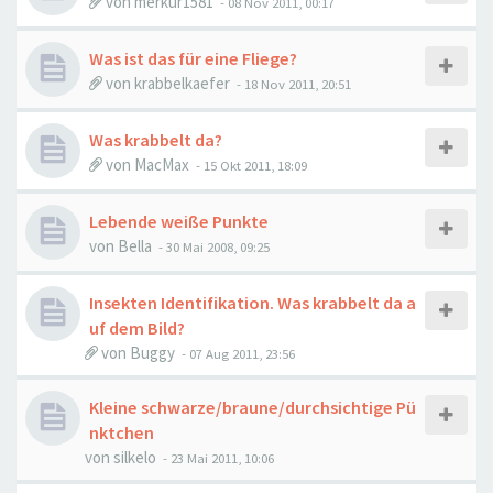
von
merkur1581
-
08 Nov 2011, 00:17
Was ist das für eine Fliege?
von
krabbelkaefer
-
18 Nov 2011, 20:51
Was krabbelt da?
von
MacMax
-
15 Okt 2011, 18:09
Lebende weiße Punkte
von
Bella
-
30 Mai 2008, 09:25
Insekten Identifikation. Was krabbelt da a
uf dem Bild?
von
Buggy
-
07 Aug 2011, 23:56
Kleine schwarze/braune/durchsichtige Pü
nktchen
von
silkelo
-
23 Mai 2011, 10:06