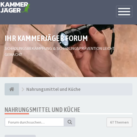
Toggle
Navigatio
IHR KAMMERJÄGER FORUM
SCHÄDLINGSBEKÄMPFUNG & SCHÄDLINGSPRÄVENTION LEICHT
GEMACHT
Nahrungsmittel und Küche
NAHRUNGSMITTEL UND KÜCHE
67 Themen