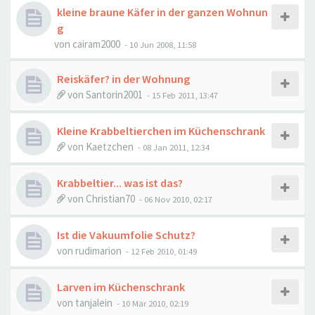
kleine braune Käfer in der ganzen Wohnun
g
von
cairam2000
-
10 Jun 2008, 11:58
Reiskäfer? in der Wohnung
von
Santorin2001
-
15 Feb 2011, 13:47
Kleine Krabbeltierchen im Küchenschrank
von
Kaetzchen
-
08 Jan 2011, 12:34
Krabbeltier... was ist das?
von
Christian70
-
06 Nov 2010, 02:17
Ist die Vakuumfolie Schutz?
von
rudimarion
-
12 Feb 2010, 01:49
Larven im Küchenschrank
von
tanjalein
-
10 Mär 2010, 02:19