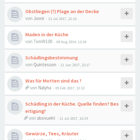
Obstliegen (?) Plage an der Decke
von
Jooni
-
12 Jul 2017, 21:16
Maden in der Küche
von
TomW100
-
04 Aug 2014, 12:24
Schädlingsbestimmung
von
Quintesson
-
11 Jun 2017, 22:17
Was für Motten sind das ?
von
Nalyha
-
05 Feb 2017, 13:13
Schädling in der Küche. Quelle finden? Bes
eitigung?
von
abovuekt
-
11 Jul 2017, 10:19
Gewürze, Tees, Kräuter