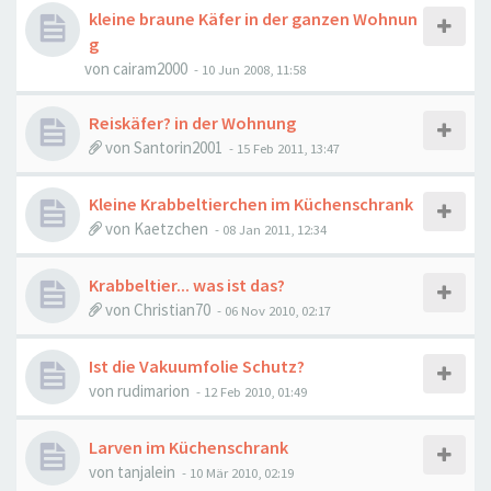
kleine braune Käfer in der ganzen Wohnun
g
von
cairam2000
-
10 Jun 2008, 11:58
Reiskäfer? in der Wohnung
von
Santorin2001
-
15 Feb 2011, 13:47
Kleine Krabbeltierchen im Küchenschrank
von
Kaetzchen
-
08 Jan 2011, 12:34
Krabbeltier... was ist das?
von
Christian70
-
06 Nov 2010, 02:17
Ist die Vakuumfolie Schutz?
von
rudimarion
-
12 Feb 2010, 01:49
Larven im Küchenschrank
von
tanjalein
-
10 Mär 2010, 02:19