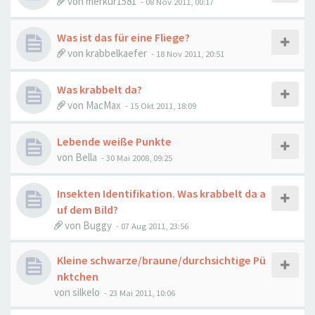
von
merkur1581
-
08 Nov 2011, 00:17
Was ist das für eine Fliege?
von
krabbelkaefer
-
18 Nov 2011, 20:51
Was krabbelt da?
von
MacMax
-
15 Okt 2011, 18:09
Lebende weiße Punkte
von
Bella
-
30 Mai 2008, 09:25
Insekten Identifikation. Was krabbelt da a
uf dem Bild?
von
Buggy
-
07 Aug 2011, 23:56
Kleine schwarze/braune/durchsichtige Pü
nktchen
von
silkelo
-
23 Mai 2011, 10:06