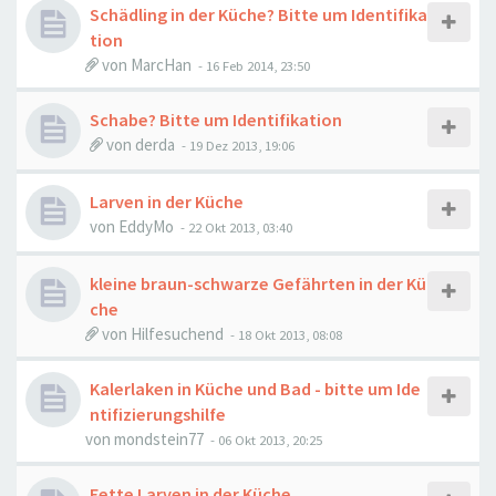
Schädling in der Küche? Bitte um Identifika
tion
von
MarcHan
-
16 Feb 2014, 23:50
Schabe? Bitte um Identifikation
von
derda
-
19 Dez 2013, 19:06
Larven in der Küche
von
EddyMo
-
22 Okt 2013, 03:40
kleine braun-schwarze Gefährten in der Kü
che
von
Hilfesuchend
-
18 Okt 2013, 08:08
Kalerlaken in Küche und Bad - bitte um Ide
ntifizierungshilfe
von
mondstein77
-
06 Okt 2013, 20:25
Fette Larven in der Küche