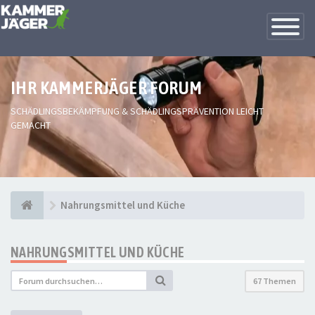
Toggle
Navigatio
IHR KAMMERJÄGER FORUM
SCHÄDLINGSBEKÄMPFUNG & SCHÄDLINGSPRÄVENTION LEICHT
GEMACHT
Nahrungsmittel und Küche
NAHRUNGSMITTEL UND KÜCHE
67 Themen