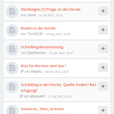
Obstliegen (?) Plage an der Decke
von
Jooni
-
12 Jul 2017, 21:16
Maden in der Küche
von
TomW100
-
04 Aug 2014, 12:24
Schädlingsbestimmung
von
Quintesson
-
11 Jun 2017, 22:17
Was für Motten sind das ?
von
Nalyha
-
05 Feb 2017, 13:13
Schädling in der Küche. Quelle finden? Bes
eitigung?
von
abovuekt
-
11 Jul 2017, 10:19
Gewürze, Tees, Kräuter