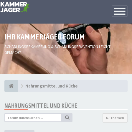
Toggle
Navigatio
IHR KAMMERJÄGER FORUM
SCHÄDLINGSBEKÄMPFUNG & SCHÄDLINGSPRÄVENTION LEICHT
GEMACHT
Nahrungsmittel und Küche
NAHRUNGSMITTEL UND KÜCHE
67 Themen