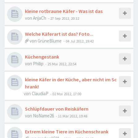
kleine rotbraune Käfer - Was ist das
von
AnjaCh
-
27 Sep 2012, 20:12
Welche Käferart ist das? Foto...
von
GrüneBlume
-
04 Jul 2012, 19:42
Küchengestank
von
Philip
-
25 Mai 2012, 22:54
kleine Käfer in der Küche, aber nicht im Sc
hrank!
von
ClaudiaP
-
02 Mai 2012, 17:00
Schlüpfdauer von Reiskäfern
von
NoName26
-
11 Mär 2012, 19:48
Extrem kleine Tiere im Küchenschrank