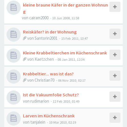
kleine braune Käfer in der ganzen Wohnun
g
von
cairam2000
-
10 Jun 2008, 11:58
Reiskäfer? in der Wohnung
von
Santorin2001
-
15 Feb 2011, 13:47
Kleine Krabbeltierchen im Küchenschrank
von
Kaetzchen
-
08 Jan 2011, 12:34
Krabbeltier... was ist das?
von
Christian70
-
06 Nov 2010, 02:17
Ist die Vakuumfolie Schutz?
von
rudimarion
-
12 Feb 2010, 01:49
Larven im Küchenschrank
von
tanjalein
-
10 Mär 2010, 02:19