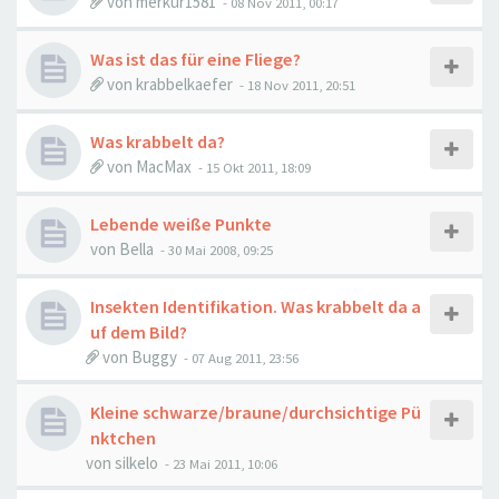
von
merkur1581
-
08 Nov 2011, 00:17
Was ist das für eine Fliege?
von
krabbelkaefer
-
18 Nov 2011, 20:51
Was krabbelt da?
von
MacMax
-
15 Okt 2011, 18:09
Lebende weiße Punkte
von
Bella
-
30 Mai 2008, 09:25
Insekten Identifikation. Was krabbelt da a
uf dem Bild?
von
Buggy
-
07 Aug 2011, 23:56
Kleine schwarze/braune/durchsichtige Pü
nktchen
von
silkelo
-
23 Mai 2011, 10:06