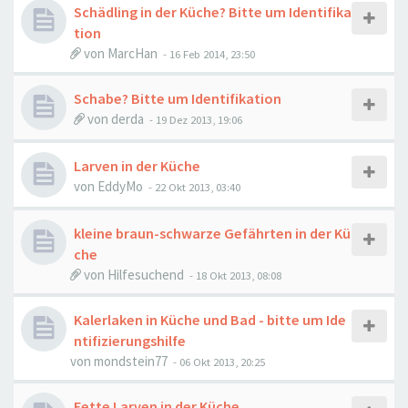
Schädling in der Küche? Bitte um Identifika
tion
von
MarcHan
-
16 Feb 2014, 23:50
Schabe? Bitte um Identifikation
von
derda
-
19 Dez 2013, 19:06
Larven in der Küche
von
EddyMo
-
22 Okt 2013, 03:40
kleine braun-schwarze Gefährten in der Kü
che
von
Hilfesuchend
-
18 Okt 2013, 08:08
Kalerlaken in Küche und Bad - bitte um Ide
ntifizierungshilfe
von
mondstein77
-
06 Okt 2013, 20:25
Fette Larven in der Küche