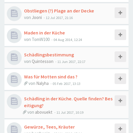
Obstliegen (?) Plage an der Decke
von
Jooni
-
12 Jul 2017, 21:16
Maden in der Küche
von
TomW100
-
04 Aug 2014, 12:24
Schädlingsbestimmung
von
Quintesson
-
11 Jun 2017, 22:17
Was für Motten sind das ?
von
Nalyha
-
05 Feb 2017, 13:13
Schädling in der Küche. Quelle finden? Bes
eitigung?
von
abovuekt
-
11 Jul 2017, 10:19
Gewürze, Tees, Kräuter