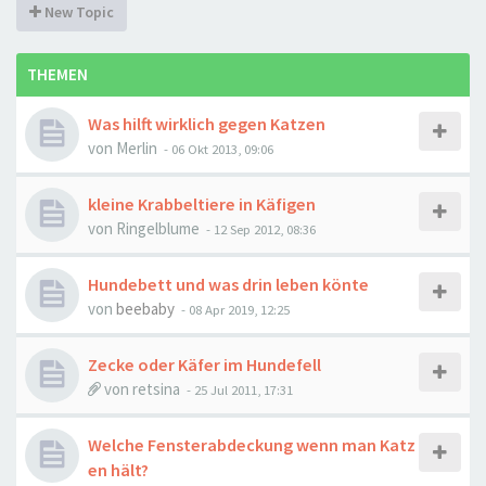
New Topic
THEMEN
Was hilft wirklich gegen Katzen
von
Merlin
-
06 Okt 2013, 09:06
kleine Krabbeltiere in Käfigen
von
Ringelblume
-
12 Sep 2012, 08:36
Hundebett und was drin leben könte
von
beebaby
-
08 Apr 2019, 12:25
Zecke oder Käfer im Hundefell
von
retsina
-
25 Jul 2011, 17:31
Welche Fensterabdeckung wenn man Katz
en hält?