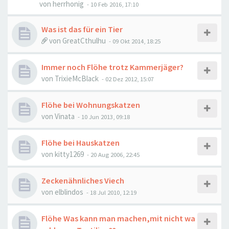
von
herrhonig
-
10 Feb 2016, 17:10
Was ist das für ein Tier
von
GreatCthulhu
-
09 Okt 2014, 18:25
Immer noch Flöhe trotz Kammerjäger?
von
TrixieMcBlack
-
02 Dez 2012, 15:07
Flöhe bei Wohnungskatzen
von
Vinata
-
10 Jun 2013, 09:18
Flöhe bei Hauskatzen
von
kitty1269
-
20 Aug 2006, 22:45
Zeckenähnliches Viech
von
elblindos
-
18 Jul 2010, 12:19
Flöhe Was kann man machen,mit nicht wa