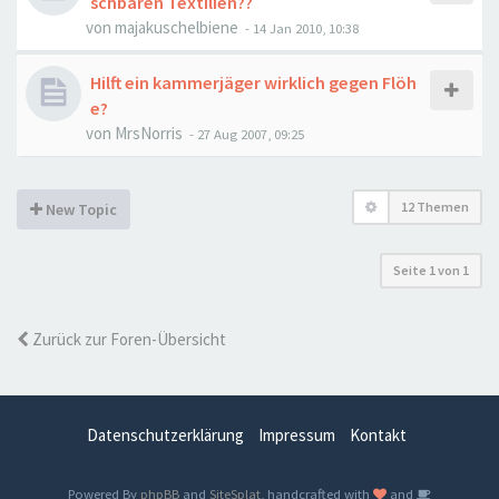
schbaren Textilien??
von
majakuschelbiene
-
14 Jan 2010, 10:38
Hilft ein kammerjäger wirklich gegen Flöh
e?
von
MrsNorris
-
27 Aug 2007, 09:25
12 Themen
New Topic
Seite
1
von
1
Zurück zur Foren-Übersicht
Datenschutzerklärung
Impressum
Kontakt
Powered By
phpBB
and
SiteSplat
, handcrafted with
and