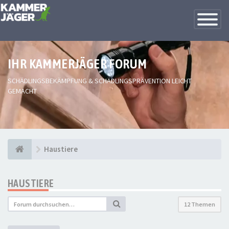
Toggle
Navigatio
IHR KAMMERJÄGER FORUM
SCHÄDLINGSBEKÄMPFUNG & SCHÄDLINGSPRÄVENTION LEICHT
GEMACHT
Haustiere
HAUSTIERE
12 Themen