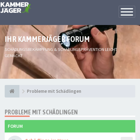
Toggle
Navigatio
IHR KAMMERJÄGER FORUM
SCHÄDLINGSBEKÄMPFUNG & SCHÄDLINGSPRÄVENTION LEICHT
GEMACHT
Probleme mit Schädlingen
PROBLEME MIT SCHÄDLINGEN
FORUM