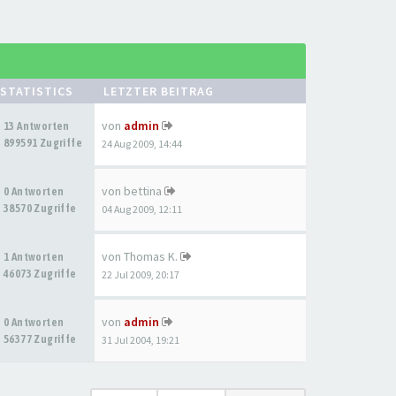
STATISTICS
LETZTER BEITRAG
von
admin
13 Antworten
899591 Zugriffe
24 Aug 2009, 14:44
von
bettina
0 Antworten
38570 Zugriffe
04 Aug 2009, 12:11
von
Thomas K.
1 Antworten
46073 Zugriffe
22 Jul 2009, 20:17
von
admin
0 Antworten
56377 Zugriffe
31 Jul 2004, 19:21