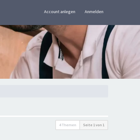
×
Account anlegen
Anmelden
4 Themen
Seite
1
von
1