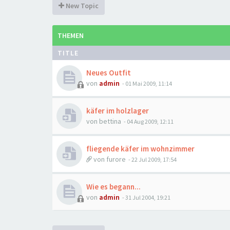
New Topic
THEMEN
TITLE
Neues Outfit
von
admin
-
01 Mai 2009, 11:14
käfer im holzlager
von
bettina
-
04 Aug 2009, 12:11
fliegende käfer im wohnzimmer
von
furore
-
22 Jul 2009, 17:54
Wie es begann...
von
admin
-
31 Jul 2004, 19:21