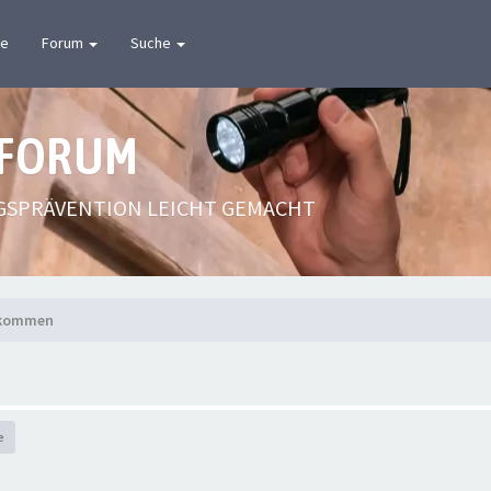
te
Forum
Suche
 FORUM
GSPRÄVENTION LEICHT GEMACHT
lkommen
e