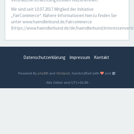
Wir sind seit 10.07.2017 Mitglied der Initiative
„FairCommerce“. Nähere Informationen hierzu finden Sie
unter www.haendlerbund.de/faircommerce
(https://www.haendlerbund.de/de/haendlerbund/interessenvertr
Datenschutzerklärung
Impressum
Kontakt
Powered By
phpBB
and
SiteSplat
, handcrafted with
and
- Alle Zeiten sind
UTC+01:00
-