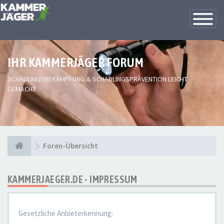
Toggle
Navigatio
IHR KAMMERJÄGER FORUM
SCHÄDLINGSBEKÄMPFUNG & SCHÄDLINGSPRÄVENTION LEICHT
GEMACHT
Foren-Übersicht
KAMMERJAEGER.DE - IMPRESSUM
Gesetzliche Anbieterkennung: