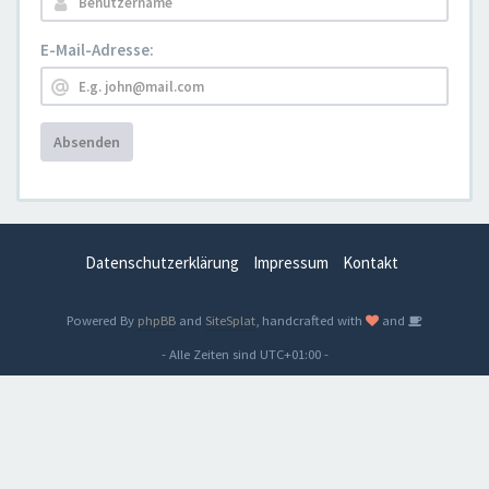
E-Mail-Adresse:
Absenden
Datenschutzerklärung
Impressum
Kontakt
Powered By
phpBB
and
SiteSplat
, handcrafted with
and
- Alle Zeiten sind
UTC+01:00
-