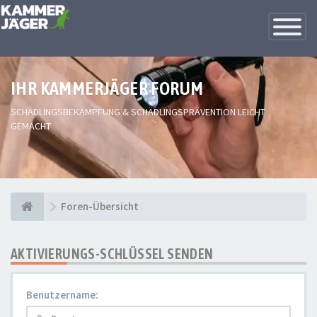
Toggle
Navigatio
IHR KAMMERJÄGER FORUM
SCHÄDLINGSBEKÄMPFUNG & SCHÄDLINGSPRÄVENTION LEICHT
GEMACHT
Foren-Übersicht
AKTIVIERUNGS-SCHLÜSSEL SENDEN
Benutzername: