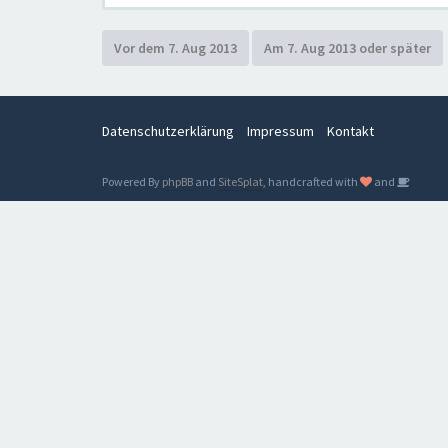
Datenschutzerklärung
Impressum
Kontakt
Powered By
phpBB
and
SiteSplat
, handcrafted with
and