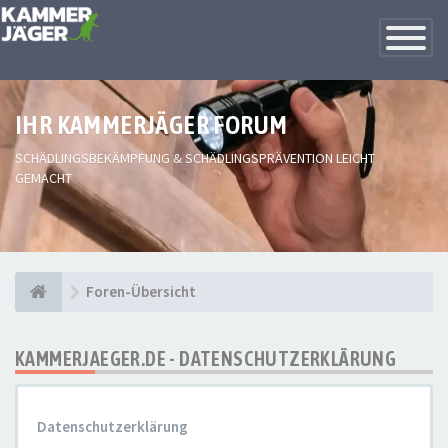
Toggle
Navigatio
IHR KAMMERJÄGER FORUM
SCHÄDLINGSBEKÄMPFUNG & SCHÄDLINGSPRÄVENTION LEICHT
GEMACHT
Foren-Übersicht
KAMMERJAEGER.DE - DATENSCHUTZERKLÄRUNG
Datenschutzerklärung