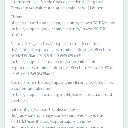
informieren, wie Sie die Cookies bei den wichtigsten
Browsern verwalten (u.a. auch deaktivieren) können:
Chrome:
https://support.google.com/accounts/answer/61416?hl=de
(https://support.google.com/accounts/answer/61416?
hl=de)
Microsoft Edge: https://support.microsoft.com/de-
de/microsoft-edge/cookies-in-microsoft-edge-lB6schen-
63947406-40ac-c3b8-57b9-2a946a29ae09
(https://support.microsoft.com/de-de/microsoft-
edge/cookies-in-microsoft-edge-lB6schen-63947406-40ac-
c3b8-57b9-2a946a29ae09)
Mozilla Firefox: https://support.mozilla.org/de/kb/cookies-
erlauben-und-ablehnen
(https://support.mozilla.org/de/kb/cookies-erlauben-und-
ablehnen)
Safari: https://support.apple.com/de-
de/guide/safari/manage-cookies-and-website-data-
sfri11471/mac (https://support.apple.com/de-
de/guide/safari/manage-cookies-and-website-data-