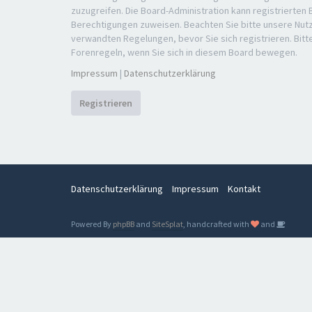
zuzugreifen. Die Board-Administration kann registrierten
Berechtigungen zuweisen. Beachten Sie bitte unsere Nu
verwandten Regelungen, bevor Sie sich registrieren. Bitt
Forenregeln, wenn Sie sich in diesem Board bewegen.
Impressum
|
Datenschutzerklärung
Registrieren
Datenschutzerklärung
Impressum
Kontakt
Powered By
phpBB
and
SiteSplat
, handcrafted with
and