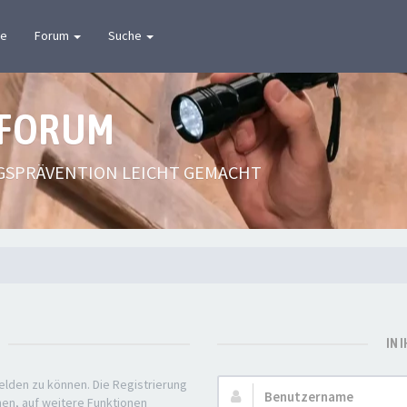
te
Forum
Suche
 FORUM
GSPRÄVENTION LEICHT GEMACHT
IN 
elden zu können. Die Registrierung
Benutzername:
nen, auf weitere Funktionen