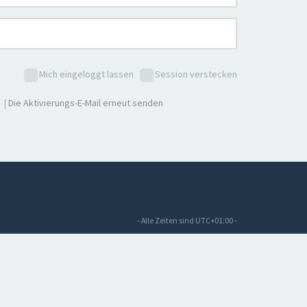
Mich eingeloggt lassen
Session verstecken
|
Die Aktivierungs-E-Mail erneut senden
- Alle Zeiten sind
UTC+01:00
-