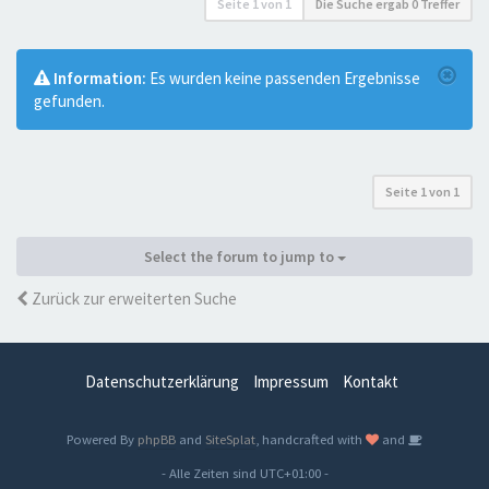
Seite
1
von
1
Die Suche ergab 0 Treffer
Information:
Es wurden keine passenden Ergebnisse
gefunden.
Seite
1
von
1
Select the forum to jump to
Zurück zur erweiterten Suche
Datenschutzerklärung
Impressum
Kontakt
Powered By
phpBB
and
SiteSplat
, handcrafted with
and
- Alle Zeiten sind
UTC+01:00
-