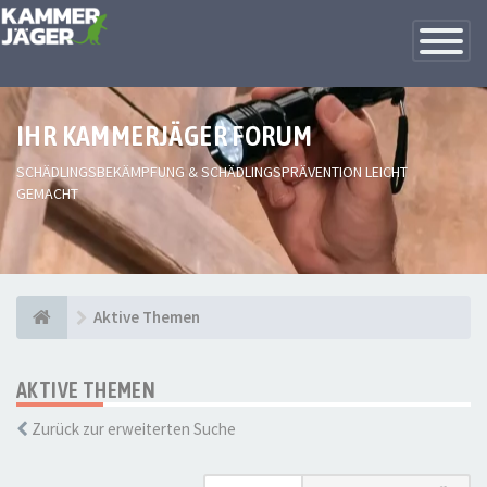
Toggle
Navigatio
IHR KAMMERJÄGER FORUM
SCHÄDLINGSBEKÄMPFUNG & SCHÄDLINGSPRÄVENTION LEICHT
GEMACHT
Aktive Themen
AKTIVE THEMEN
Zurück zur erweiterten Suche