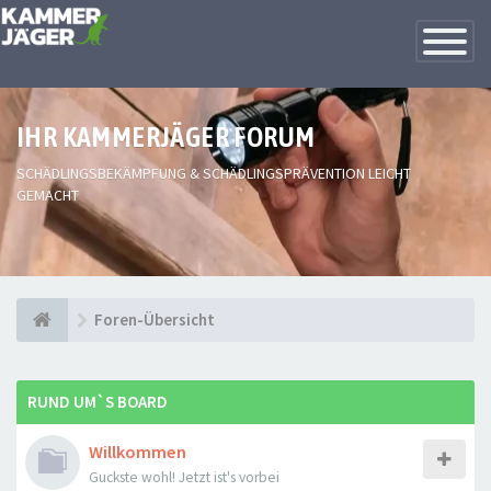
Toggle
Navigatio
IHR KAMMERJÄGER FORUM
SCHÄDLINGSBEKÄMPFUNG & SCHÄDLINGSPRÄVENTION LEICHT
GEMACHT
Foren-Übersicht
RUND UM`S BOARD
Willkommen
Guckste wohl! Jetzt ist's vorbei